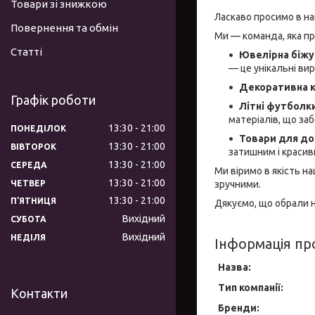
Товари зі знижкою
Ласкаво просимо в н
Повернення та обмін
Ми — команда, яка п
Статті
Ювелірна біжу
— це унікальні ви
Декоративна 
Графік роботи
Літні футболки
матеріалів, що за
13:30
21:00
ПОНЕДІЛОК
Товари для дом
13:30
21:00
ВІВТОРОК
затишним і красив
13:30
21:00
СЕРЕДА
Ми віримо в якість н
13:30
21:00
ЧЕТВЕР
зручними.
13:30
21:00
ПʼЯТНИЦЯ
Дякуємо, що обрали н
Вихідний
СУБОТА
Вихідний
НЕДІЛЯ
Інформація пр
Назва:
Тип компанії:
Контакти
Бренди: