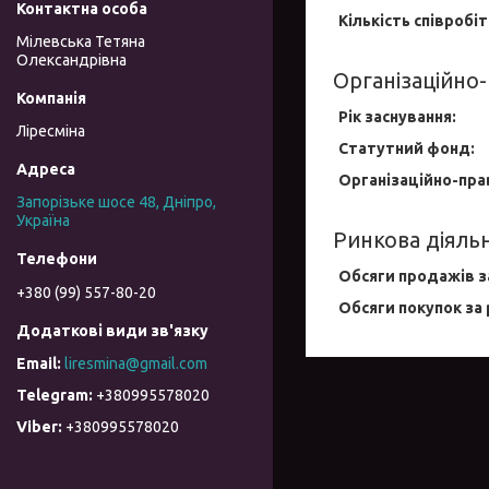
Кількість співробіт
Мілевська Тетяна
Олександрівна
Організаційно-
Рік заснування:
Ліресміна
Статутний фонд:
Організаційно-пра
Запорізьке шосе 48, Дніпро,
Україна
Ринкова діяльн
Обсяги продажів за
+380 (99) 557-80-20
Обсяги покупок за 
liresmina@gmail.com
+380995578020
+380995578020