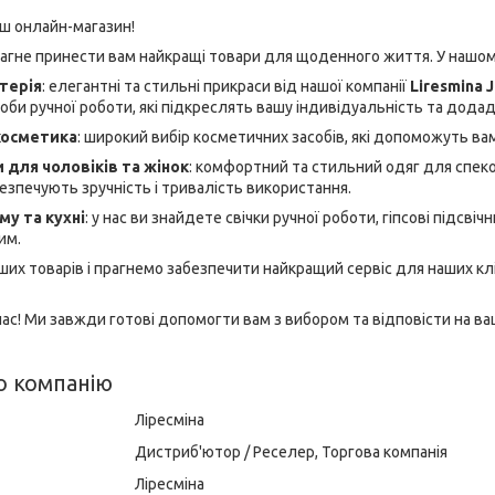
аш онлайн-магазин!
рагне принести вам найкращі товари для щоденного життя. У нашом
терія
: елегантні та стильні прикраси від нашої компанії
Liresmina 
роби ручної роботи, які підкреслять вашу індивідуальність та дода
косметика
: широкий вибір косметичних засобів, які допоможуть вам
 для чоловіків та жінок
: комфортний та стильний одяг для спеко
безпечують зручність і тривалість використання.
у та кухні
: у нас ви знайдете свічки ручної роботи, гіпсові підсві
им.
аших товарів і прагнемо забезпечити найкращий сервіс для наших к
ас! Ми завжди готові допомогти вам з вибором та відповісти на ва
о компанію
Ліресміна
Дистриб'ютор / Реселер, Торгова компанія
Ліресміна