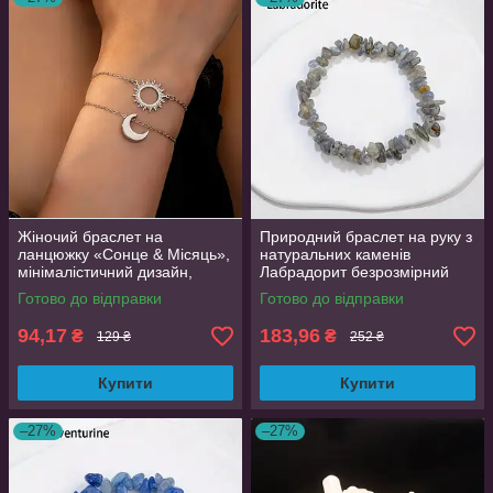
Жіночий браслет на
Природний браслет на руку з
ланцюжку «Сонце & Місяць»,
натуральних каменів
мінімалістичний дизайн,
Лабрадорит безрозмірний
сріблястий, 17+5 см
Готово до відправки
Готово до відправки
94,17
183,96
₴
₴
129 ₴
252 ₴
Купити
Купити
–27%
–27%