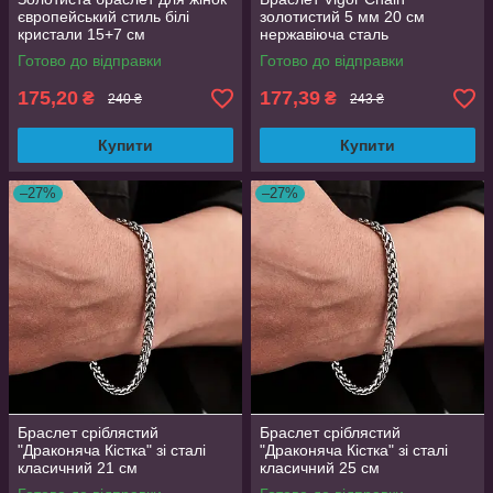
європейський стиль білі
золотистий 5 мм 20 см
кристали 15+7 см
нержавіюча сталь
AurumLux025
Готово до відправки
Готово до відправки
175,20
177,39
₴
₴
240 ₴
243 ₴
Купити
Купити
–27%
–27%
Браслет сріблястий
Браслет сріблястий
"Драконяча Кістка" зі сталі
"Драконяча Кістка" зі сталі
класичний 21 см
класичний 25 см
OrnatusDivinus481
OrnatusDivinus481