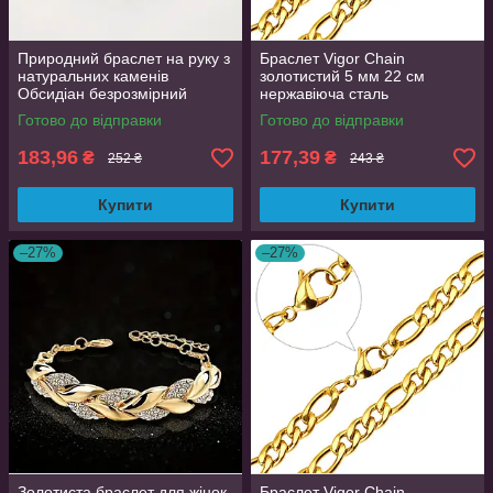
Природний браслет на руку з
Браслет Vigor Chain
натуральних каменів
золотистий 5 мм 22 см
Обсидіан безрозмірний
нержавіюча сталь
AurumLux025
Готово до відправки
Готово до відправки
183,96
177,39
₴
₴
252 ₴
243 ₴
Купити
Купити
–27%
–27%
Золотиста браслет для жінок
Браслет Vigor Chain