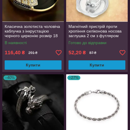
Класична золотиста чоловіча
Магнітний пристрій проти
каблучка з інкрустацією
хропіння силіконова носова
чорного цирконію розмір 18
заглушка 2 см з футляром
AurumLux193
В наявності
Готово до відправки
116,40
52,20
₴
₴
291 ₴
87 ₴
Купити
Купити
–40%
–27%