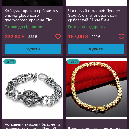
Каблучка дракон срібляста у
Чоловічий сталевий браслет
вигляді Древнього
Steel Arc з титанової сталі
двоголового дракона Firt
сріблястий 21 см 5мм
регульований розмір
Готово до відправки
Готово до відправки
AurumLux008
232,80
167,90
₴
₴
388 ₴
230 ₴
Купити
Купити
–27%
–27%
Чоловічий владний браслет з
головою тигра посріблений
Браслет на руку золотистий