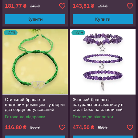
181,77
143,81
₴
₴
249 ₴
197 ₴
Купити
Купити
–27%
–27%
Стильний браслет з
Жіночий браслет з
плетеним ремінцем і у формі
натурального аметисту в
два серця регульований
стилі бохо на еластичній
браслет з нержавіючої сталі
основі з металевою підвіскою
Готово до відправки
Готово до відправки
Зелений
116,80
474,50
₴
₴
160 ₴
650 ₴