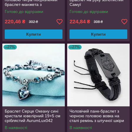
браслет-манжета з
Самуї
зображенням зверя
Готово до відправки
Готово до відправки
220,46
224,84
₴
₴
302 ₴
308 ₴
Купити
Купити
–27%
–27%
Браслет Серце Океану сині
Чоловічий панк-браслет з
кристали ювелірний 19+5 см
чорною головою вовка на
сріблястий AurumLux042
сталі ремінь з штучної шкіри
ручної роботи HUANMIN
В наявності
В наявності
чорний AurumLux4068