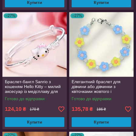
Купити
Купити
–27%
–27%
Браслет-бангл Sanrio з
Елегантний браслет для
кошеням Hello Kitty – милий
дівчини або дівчинки з
аксесуар із медсплаву для
квіточками жовтого і
дівчат, 6 см діаметр
блакитного кольорів, яскраві
Готово до відправки
Готово до відправки
намистинки, сріблястий
124,10
135,78
₴
₴
170 ₴
186 ₴
Купити
Купити
–27%
–27%