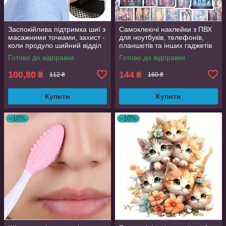
Заспокійлива підтримка шиї з
Самоклеючі наклейки з ПВХ
масажними точками, захист -
для ноутбуків, телефонів,
коли продуло шийний відділ
планшетів та інших гаджетів
хребта
50 шт. яскраві дизайни
Готово до відправки
Готово до відправки
100,80
144
₴
₴
112 ₴
160 ₴
Купити
Купити
–10%
–10%