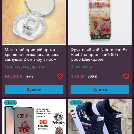
Магнітний пристрій проти
Фруктовий чай Naturaplan Bio
хропіння силіконова носова
Fruit Tea органічний 90 г
заглушка 2 см з футляром
Coop Швейцарія
Готово до відправки
В наявності
52,20
170
₴
₴
87 ₴
200 ₴
Купити
Купити
–15%
–10%