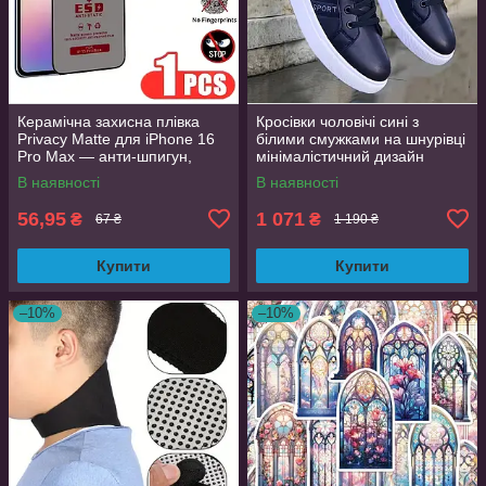
Керамічна захисна плівка
Кросівки чоловічі сині з
Privacy Matte для iPhone 16
білими смужками на шнурівці
Pro Max — анти-шпигун,
мінімалістичний дизайн
матова, Full Glue
розмір 44 (EU 43.5, стелька
В наявності
В наявності
27.5 см)
56,95
1 071
₴
₴
67 ₴
1 190 ₴
Купити
Купити
–10%
–10%