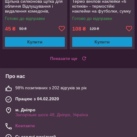
Щільна силіконова щітка для
Термо вінілові наклейки «6
обличчя Відлущування і
котиків» - термостійкі
видалення комедонів,
наклейки на футболки, сумку
текстурна поверхня
Готово до відправки
Готово до відправки
45
108
₴
₴
50 ₴
120 ₴
Купити
Купити
Показати ще
Про нас
98% позитивних з 202 відгуків за рік
Працює з 04.02.2020
м. Дніпро
Запорізьке шосе 48, Дніпро, Україна
Контакти
Сьогодні вихідний