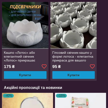
Кашпо «Лотос» або
Гіпсовий свічник-кашпо у
елегантний свічник
формі лотоса - елегантна
«Лотос» прикрашає
прикраса для вашого
інтер'єр і створює
інтер'єру
175
95
₴
₴
атмосферу затишку 2
штуки білий
Купити
Купити
Акційні пропозиції та новинки
–40%
–15%