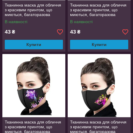
Тканинна маска для обличчя
Тканинна маска для обличчя
з красивим принтом, що
з красивим принтом, що
миються, багаторазова
миються, багаторазова
маска, легко дихати в ній
маска, легко дихати в ній
В наявності
В наявності
43
43
₴
₴
Купити
Купити
Тканинна маска для обличчя
Тканинна маска для обличчя
з красивим принтом, що
з красивим принтом, що
миються, багаторазова
миються, багаторазова