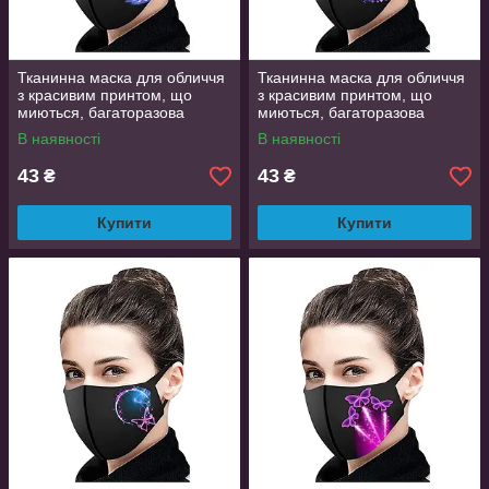
Тканинна маска для обличчя
Тканинна маска для обличчя
з красивим принтом, що
з красивим принтом, що
миються, багаторазова
миються, багаторазова
маска, легко дихати в ній
маска, легко дихати в ній
В наявності
В наявності
43
43
₴
₴
Купити
Купити