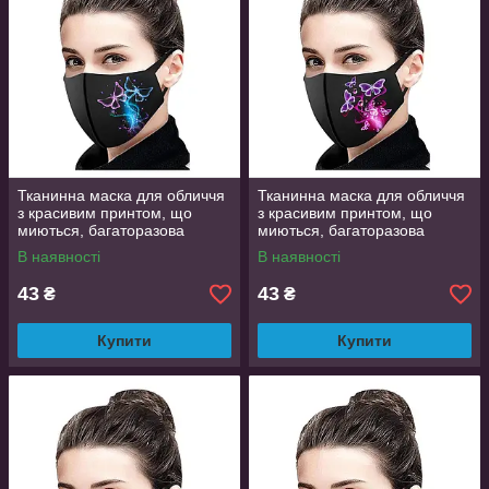
Тканинна маска для обличчя
Тканинна маска для обличчя
з красивим принтом, що
з красивим принтом, що
миються, багаторазова
миються, багаторазова
маска, легко дихати в ній
маска, легко дихати в ній
В наявності
В наявності
43
43
₴
₴
Купити
Купити