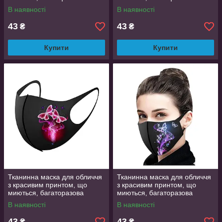
маска, легко дихати в ній
маска, легко дихати в ній
В наявності
В наявності
43
43
₴
₴
Купити
Купити
Тканинна маска для обличчя
Тканинна маска для обличчя
з красивим принтом, що
з красивим принтом, що
миються, багаторазова
миються, багаторазова
маска, легко дихати в ній
маска, легко дихати в ній
В наявності
В наявності
yesn
43
43
₴
₴