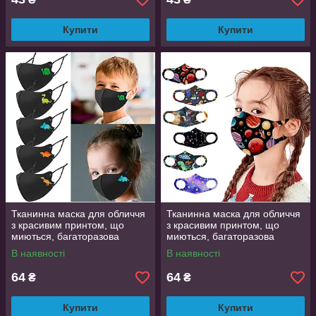
Купити
Купити
Тканинна маска для обличчя
Тканинна маска для обличчя
з красивим принтом, що
з красивим принтом, що
миються, багаторазова
миються, багаторазова
маска, легко дихати в ній
маска, легко дихати в ній
В наявності
В наявності
64
64
₴
₴
Купити
Купити