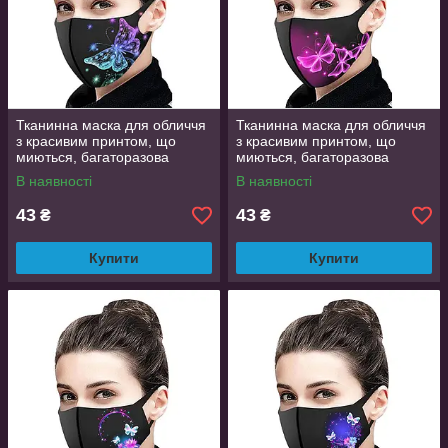
Тканинна маска для обличчя
Тканинна маска для обличчя
з красивим принтом, що
з красивим принтом, що
миються, багаторазова
миються, багаторазова
маска, легко дихати в ній
маска, легко дихати в ній
В наявності
В наявності
43
43
₴
₴
Купити
Купити