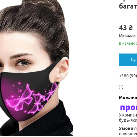
багат
43 ₴
Мінімальн
В наявнос
Ку
+380 (99
У компан
будь-яки
повернен