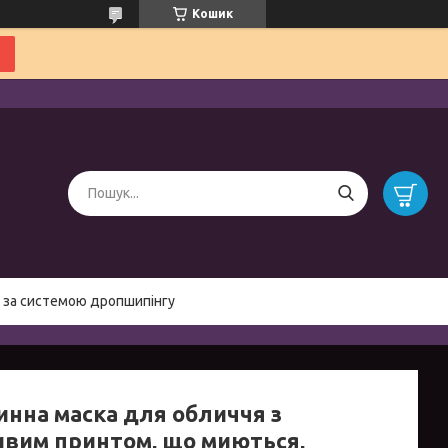
Кошик
 за системою дропшипінгу
инна маска для обличчя з
ивим принтом, що миються,