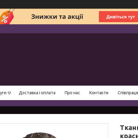
уги
Доставка і оплата
Про нас
Контакти
Співпраця
Ткан
крас