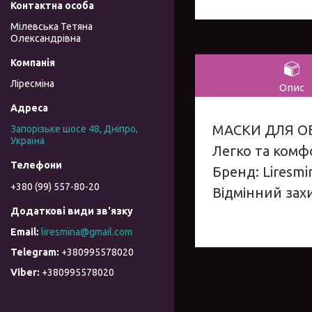
Мілевська Тетяна
Олександрівна
Ліресміна
Опис
МАСКИ ДЛЯ ОБ
Запорізьке шосе 48, Дніпро,
Україна
Легко та комф
Бренд: Liresmi
+380 (99) 557-80-20
Відмінний зах
liresmina@gmail.com
+380995578020
+380995578020