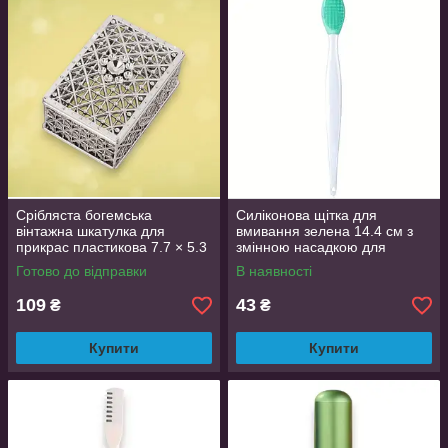
Срібляста богемська
Силіконова щітка для
вінтажна шкатулка для
вмивання зелена 14.4 см з
прикрас пластикова 7.7 × 5.3
змінною насадкою для
× 3.4 см
чищення носа
Готово до відправки
В наявності
109
43
₴
₴
Купити
Купити