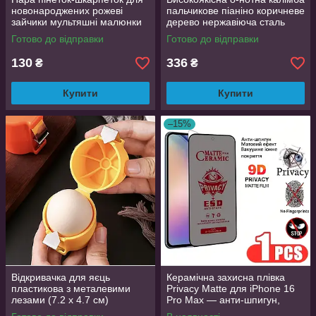
новонароджених рожеві
пальчикове піаніно коричневе
зайчики мультяшні малюнки
дерево нержавіюча сталь
1-3 роки
7×5.5 см
Готово до відправки
Готово до відправки
130
336
₴
₴
Купити
Купити
–15%
Відкривачка для яєць
Керамічна захисна плівка
пластикова з металевими
Privacy Matte для iPhone 16
лезами (7.2 x 4.7 см)
Pro Max — анти-шпигун,
Яєчкочистка для сирих і
матова, Full Glue