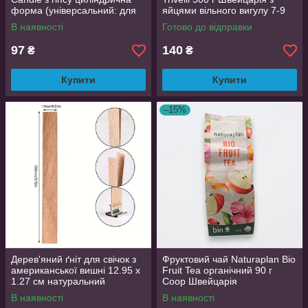
форма (універсальний: для
яйцями вільного вигулу 7-9
свічки або рослини)
хв варіння
В наявності
Готово до відправки
97
140
₴
₴
Купити
Купити
–15%
Дерев'яний ґніт для свічок з
Фруктовий чай Naturaplan Bio
американської вишні 12.95 x
Fruit Tea органічний 90 г
1.27 см натуральний
Coop Швейцарія
бездимний 1 шт
В наявності
В наявності