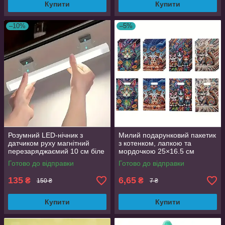
Купити
Купити
–10%
–5%
Розумний LED-нічник з
Милий подарунковий пакетик
датчиком руху магнітний
з котенком, лапкою та
перезаряджаємий 10 см біле
мордочкою 25×16.5 см
світло
Готово до відправки
Готово до відправки
135
6,65
₴
₴
150 ₴
7 ₴
Купити
Купити