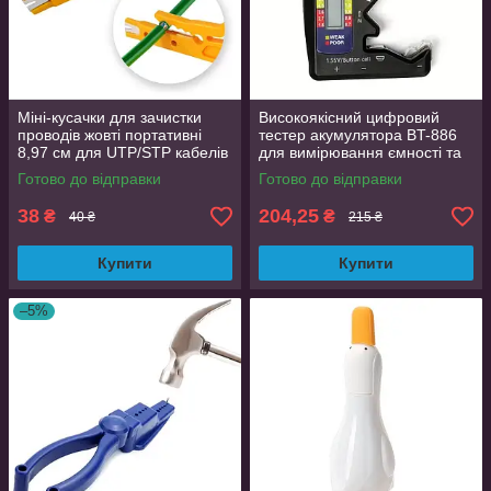
Міні-кусачки для зачистки
Високоякісний цифровий
проводів жовті портативні
тестер акумулятора BT-886
8,97 см для UTP/STP кабелів
для вимірювання ємності та
відображення напруги
Готово до відправки
Готово до відправки
батареї
38
204,25
₴
₴
40 ₴
215 ₴
Купити
Купити
–5%