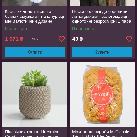
Кросівки чоловічі сині з
Носки чоловічі до середини
білими смужками на шнурівці
литки дихаючі вологовідвідні
мінімалістичний дизайн
однотонні безрозмірні 1 пара
розмір 44 (EU 43.5, стелька
В наявності
В наявності
27.5 см)
1 071
40
₴
₴
1 190 ₴
Купити
Купити
Підсвічник-кашпо Liresmina
Макаронні вироби M-Classic
Candle з гіпсу циліндрична
Trivelli 500 г Швейцарія з