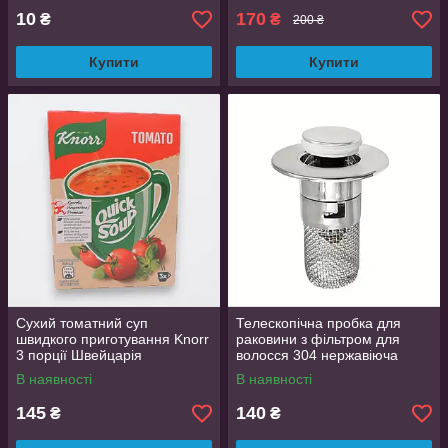
10
170
₴
₴
200 ₴
Купити
Купити
Сухий томатний суп
Телескопічна пробка для
швидкого приготування Knorr
раковини з фільтром для
3 порції Швейцарія
волосся 304 нержавіюча
сталь + хромований пластик
В наявності
В наявності
3.4-3.99 см
145
140
₴
₴