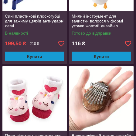
Сині пластикові плоскогубці
Милий інструмент для
для зажиму цвяхів антиударні
зачистки волосся у формі
легкі
уточки жовтий дизайн з
нековзною ручкою
В наявності
Готово до відправки
199,50
116
₴
₴
210 ₴
Купити
Купити
Пара пінеток-шкарпеток для
Високоякісна 8-нотна калімба