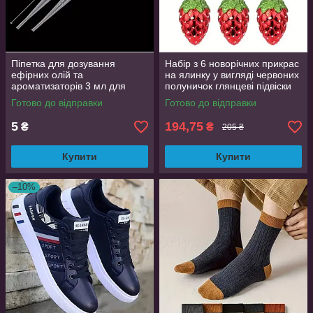
Піпетка для дозування
Набір з 6 новорічних прикрас
ефірних олій та
на ялинку у вигляді червоних
ароматизаторів 3 мл для
полуничок глянцеві підвіски
відбору та перенесення
AurumLux032
Готово до відправки
Готово до відправки
рідини
5
194,75
₴
₴
205 ₴
Купити
Купити
–10%