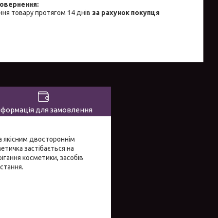
ня товару протягом 14 днів
за рахунок покупця
нформація для замовлення
а якісним двостороннім
етичка застібається на
ігання косметики, засобів
истання.