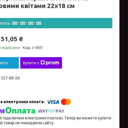
овими квітами 22х18 см
0
0
0
0
0
0
0
0
илось
151,05 ₴
о відправки
Код:
J-3437
пити
Купити з
) 557-80-20
ії підключені електронні платежі. Тепер ви можете купити
й товар не покидаючи сайту.