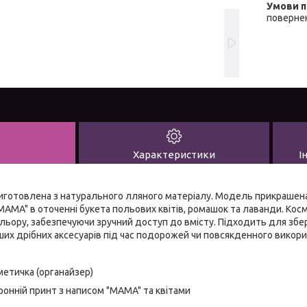
повернен
Характеристики
І
виготовлена з натурального лляного матеріалу. Модель прикрашен
MAMA" в оточенні букета польових квітів, ромашок та лаванди. Косм
льору, забезпечуючи зручний доступ до вмісту. Підходить для збер
інших дрібних аксесуарів під час подорожей чи повсякденного викор
метичка (органайзер)
онній принт з написом "MAMA" та квітами