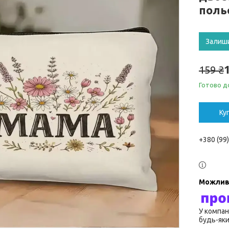
поль
Залиш
159 ₴
Готово д
Ку
+380 (99
У компан
будь-яки