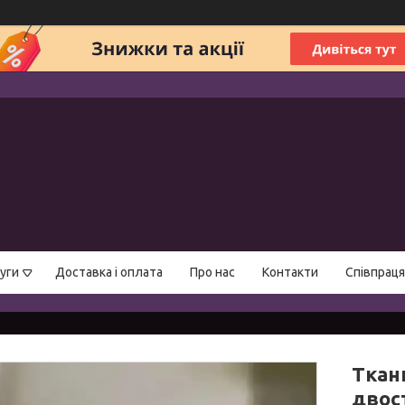
уги
Доставка і оплата
Про нас
Контакти
Співпраця
Ткан
двос