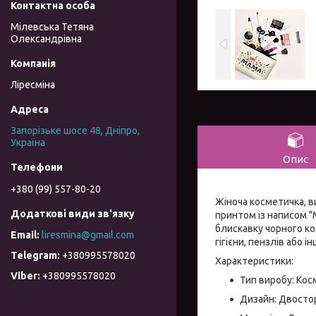
Мілевська Тетяна
Олександрівна
Ліресміна
Запорізьке шосе 48, Дніпро,
Україна
Опис
+380 (99) 557-80-20
Жіноча косметичка, 
принтом із написом "
блискавку чорного ко
liresmina@gmail.com
гігієни, пензлів або 
+380995578020
Характеристики:
+380995578020
Тип виробу: Кос
Дизайн: Двостор