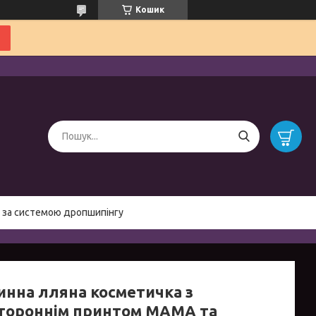
Кошик
 за системою дропшипінгу
инна лляна косметичка з
тороннім принтом MAMA та