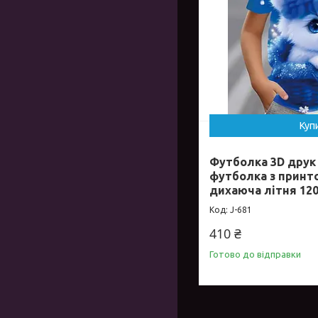
Куп
Футболка 3D друк
футболка з принт
дихаюча літня 12
J-681
410 ₴
Готово до відправки