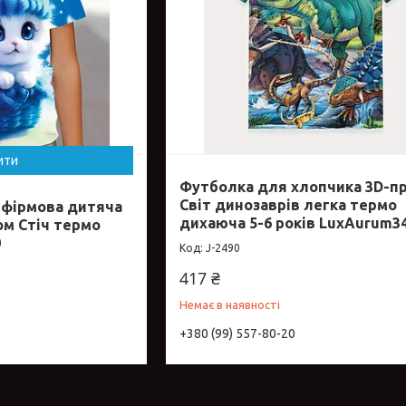
ити
Футболка для хлопчика 3D-п
Світ динозаврів легка термо
 фірмова дитяча
дихаюча 5-6 років LuxAurum3
ом Стіч термо
0
J-2490
417 ₴
Немає в наявності
+380 (99) 557-80-20