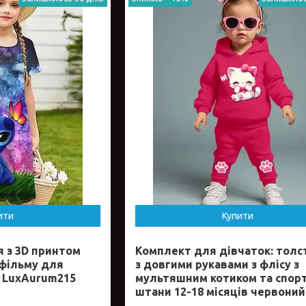
ити
Купити
я з 3D принтом
Комплект для дівчаток: толс
тфільму для
з довгими рукавами з флісу з
в LuxAurum215
мультяшним котиком та спор
штани 12-18 місяців червоний