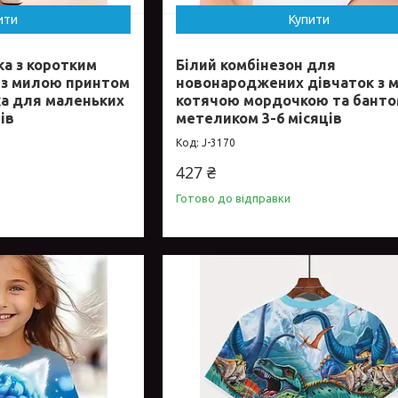
ити
Купити
а з коротким
Білий комбінезон для
 з милою принтом
новонароджених дівчаток з 
ка для маленьких
котячою мордочкою та банто
ів
метеликом 3-6 місяців
J-3170
427 ₴
Готово до відправки