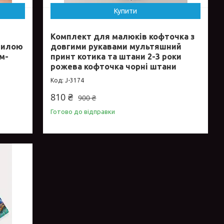
Купити
Комплект для малюків кофточка з
милою
довгими рукавами мультяшний
м-
принт котика та штани 2-3 роки
рожева кофточка чорні штани
J-3174
810 ₴
900 ₴
Готово до відправки