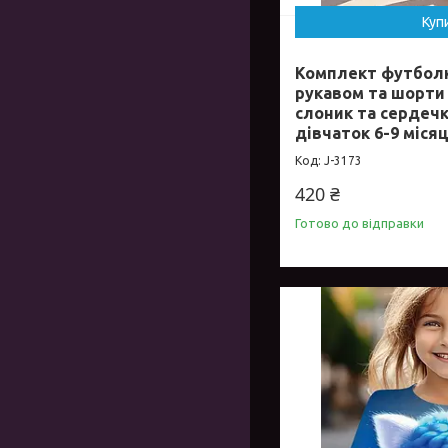
Куп
Комплект футболк
рукавом та шорти
слоник та сердеч
дівчаток 6-9 місяц
J-3173
420 ₴
Готово до відправки