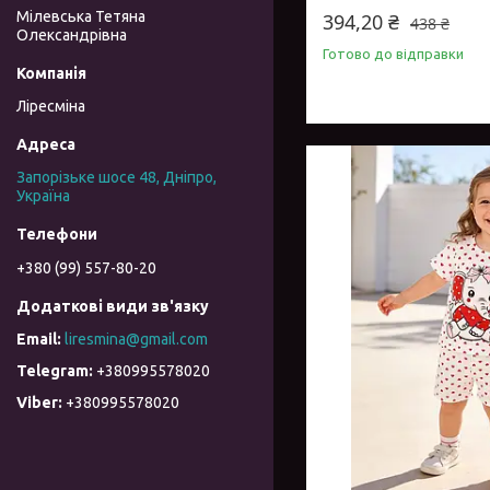
Мілевська Тетяна
394,20 ₴
438 ₴
Олександрівна
Готово до відправки
Ліресміна
Запорізьке шосе 48, Дніпро,
Україна
+380 (99) 557-80-20
liresmina@gmail.com
+380995578020
+380995578020