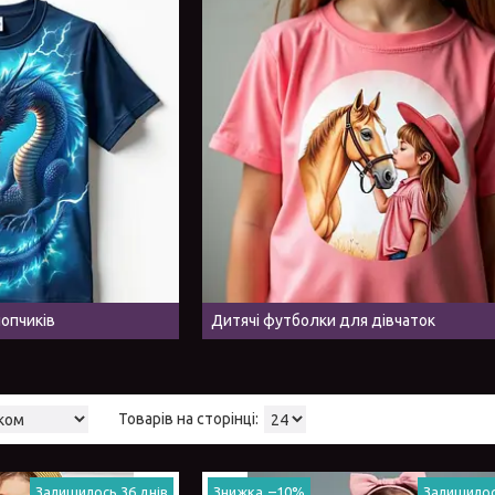
опчиків
Дитячі футболки для дівчаток
Залишилось 36 днів
–10%
Залишилос