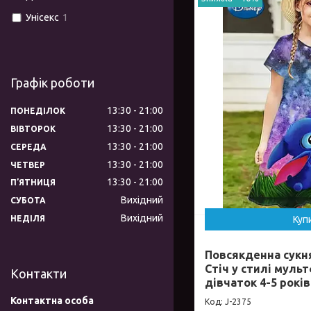
Унісекс
1
Графік роботи
13:30
21:00
ПОНЕДІЛОК
13:30
21:00
ВІВТОРОК
13:30
21:00
СЕРЕДА
13:30
21:00
ЧЕТВЕР
13:30
21:00
ПʼЯТНИЦЯ
Вихідний
СУБОТА
Вихідний
НЕДІЛЯ
Куп
Повсякденна сукн
Стіч у стилі муль
Контакти
дівчаток 4-5 рокі
J-2375