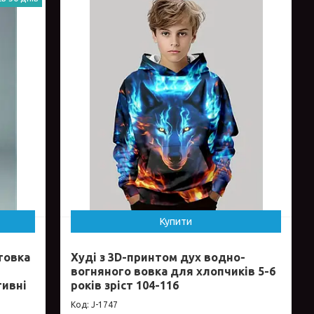
Купити
товка
Худі з 3D-принтом дух водно-
вогняного вовка для хлопчиків 5-6
тивні
років зріст 104-116
J-1747