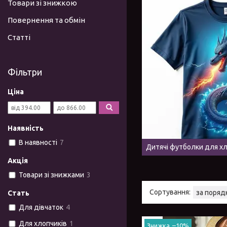
Товари зі знижкою
Повернення та обмін
Статті
Фільтри
Ціна
Наявність
В наявності
7
Дитячі футболки для хл
Акція
Товари зі знижками
3
Стать
Для дівчаток
4
Для хлопчиків
1
–10%