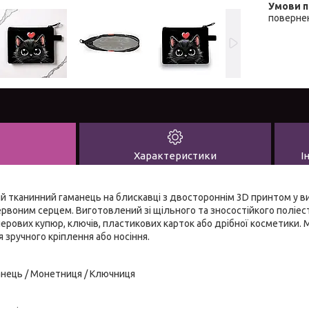
повернен
Характеристики
І
 тканинний гаманець на блискавці з двостороннім 3D принтом у ви
рвоним серцем. Виготовлений зі щільного та зносостійкого поліес
перових купюр, ключів, пластикових карток або дрібної косметики
зручного кріплення або носіння.
анець / Монетниця / Ключниця