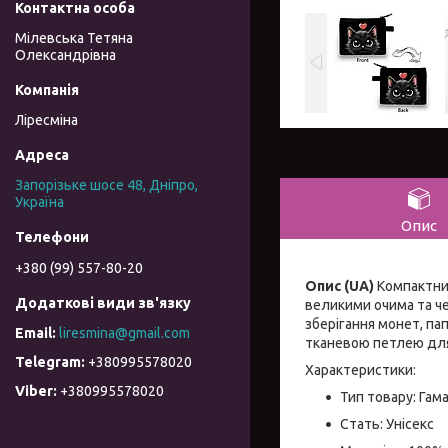
Мілевська Тетяна
Олександрівна
Ліресміна
Запорізьке шосе 48, Дніпро,
Україна
Опис
+380 (99) 557-80-20
Опис (UA)
Компактний
великими очима та че
зберігання монет, па
liresmina@gmail.com
тканевою петлею для 
+380995578020
Характеристики:
+380995578020
Тип товару: Гам
Стать: Унісекс