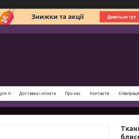
уги
Доставка і оплата
Про нас
Контакти
Співпраця
Ткан
блис