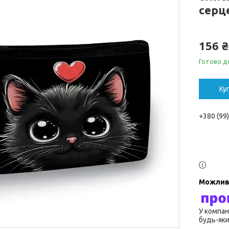
серц
156 ₴
Готово д
Ку
+380 (99
У компан
будь-яки