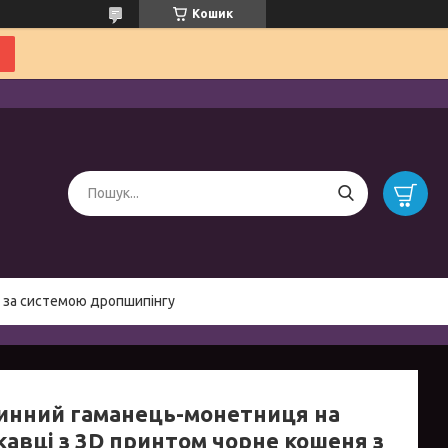
Кошик
 за системою дропшипінгу
инний гаманець-монетниця на
кавці з 3D принтом чорне кошеня з