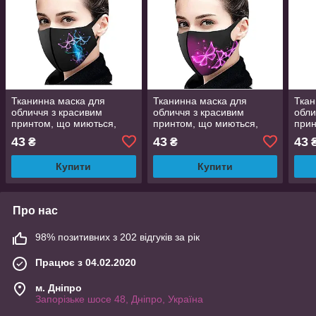
Тканинна маска для
Тканинна маска для
Ткан
обличчя з красивим
обличчя з красивим
обли
принтом, що миються,
принтом, що миються,
прин
багаторазова маска, легко
багаторазова маска, легко
бага
43
43
43
₴
₴
дихати в ній
дихати в ній
диха
Купити
Купити
Про нас
98% позитивних з 202 відгуків за рік
Працює з 04.02.2020
м. Дніпро
Запорізьке шосе 48, Дніпро, Україна