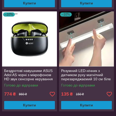
Купити
Купити
–10%
–10%
Бездротові навушники ASUS
Розумний LED-нічник з
Adol AS чорні з мікрофоном
датчиком руху магнітний
HD звук сенсорне керування
перезаряджаємий 10 см біле
35 годин автономності
світло
Готово до відправки
Готово до відправки
774
135
₴
₴
860 ₴
150 ₴
Купити
Купити