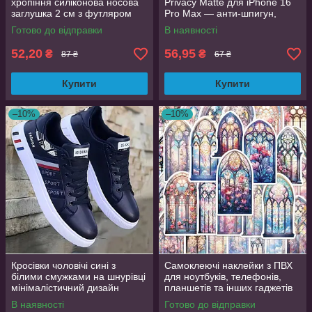
хропіння силіконова носова
Privacy Matte для iPhone 16
заглушка 2 см з футляром
Pro Max — анти-шпигун,
матова, Full Glue
Готово до відправки
В наявності
52,20
56,95
₴
₴
87 ₴
67 ₴
Купити
Купити
–10%
–10%
Кросівки чоловічі сині з
Самоклеючі наклейки з ПВХ
білими смужками на шнурівці
для ноутбуків, телефонів,
мінімалістичний дизайн
планшетів та інших гаджетів
розмір 44 (EU 43.5, стелька
50 шт. яскраві дизайни
В наявності
Готово до відправки
27.5 см)