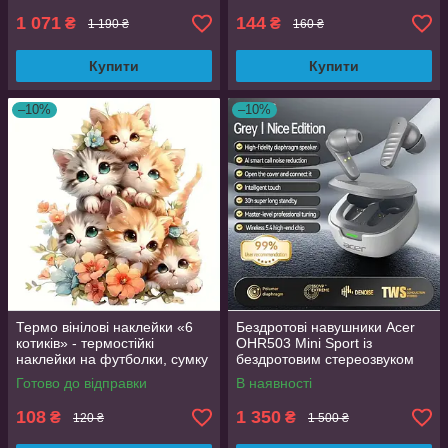
1 071
144
₴
₴
1 190 ₴
160 ₴
Купити
Купити
–10%
–10%
Термо вінілові наклейки «6
Бездротові навушники Acer
котиків» - термостійкі
OHR503 Mini Sport із
наклейки на футболки, сумку
бездротовим стереозвуком
Grey
Готово до відправки
В наявності
108
1 350
₴
₴
120 ₴
1 500 ₴