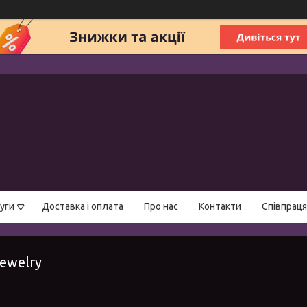
уги
Доставка і оплата
Про нас
Контакти
Співпраця
ewelry