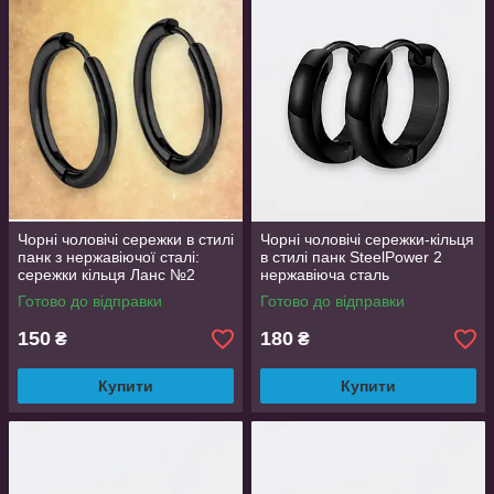
Чорні чоловічі сережки в стилі
Чорні чоловічі сережки-кільця
панк з нержавіючої сталі:
в стилі панк SteelPower 2
сережки кільця Ланс №2
нержавіюча сталь
пара
Готово до відправки
Готово до відправки
150
180
₴
₴
Купити
Купити