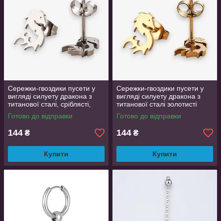
Сережки-гвоздики пусети у
Сережки-гвоздики пусети у
вигляді силуету дракона з
вигляді силуету дракона з
титанової сталі, сріблясті,
титанової сталі золотисті
гіпоалергенні, 1 см
гіпоалергенні 1 см
Готово до відправки
Готово до відправки
144
144
₴
₴
Купити
Купити