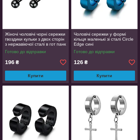
Жіночі чоловічі чорні сережки
Чоловічі сережки у формі
гвоздики кульки з двох сторін
кільця маленькі зі сталі Circle
з нержавіючої сталі в гот панк
Edge сині
стилі 4 мм
Готово до відправки
Готово до відправки
196
126
₴
₴
Купити
Купити