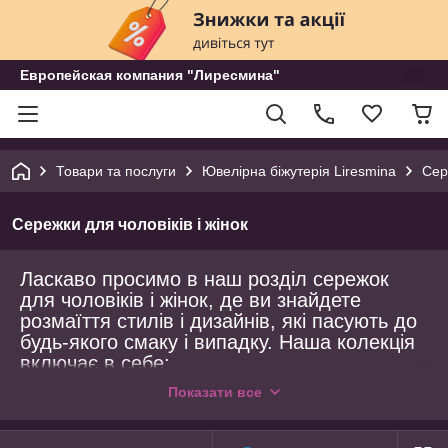
Европейская компания "Лиресмина"
Товари та послуги
Ювелірна біжутерія Liresmina
Сер
Сережки для чоловіків і жінок
Ласкаво просимо в наш розділ сережок
для чоловіків і жінок, де ви знайдете
розмаїття стилів і дизайнів, які пасують до
будь-якого смаку і випадку. Наша колекція
включає в себе:
Класичні та сучасні дизайни: Від
Показати все
мінімалістичних моделей до складних і
вишуканих прикрас.