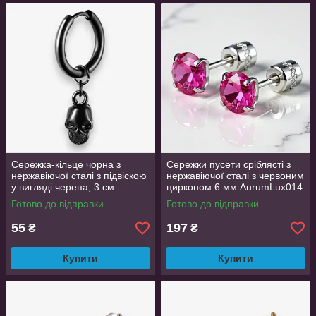
Сережка-кільце чорна з
Сережки пусети сріблясті з
нержавіючої сталі з підвіскою
нержавіючої сталі з червоним
у вигляді черепа, 3 см
цирконом 6 мм AurumLux014
Готово до відправки
Готово до відправки
55
197
₴
₴
Купити
Купити