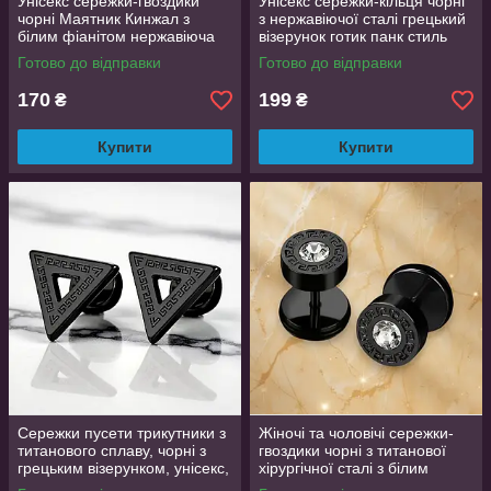
Унісекс сережки-гвоздики
Унісекс сережки-кільця чорні
чорні Маятник Кинжал з
з нержавіючої сталі грецький
білим фіанітом нержавіюча
візерунок готик панк стиль
сталь готик панк стиль
Готово до відправки
Готово до відправки
170
199
₴
₴
Купити
Купити
Сережки пусети трикутники з
Жіночі та чоловічі сережки-
титанового сплаву, чорні з
гвоздики чорні з титанової
грецьким візерунком, унісекс,
хірургічної сталі з білим
1 пара
фіанітом грецький візерунок