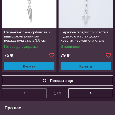
Сережка-кільце срібляста з
Сережка-гвоздик срібляста з
підвіскою-маятником
підвіскою на ланцюжку
нержавіюча сталь 3.8 см
хрестик нержавіюча сталь
OrnatusDivinus772
Готово до відправки
В наявності
75
79
₴
₴
Купити
Купити
Показати ще
1
/ 9
Про нас