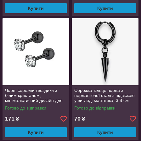
Купити
Купити
Чорні сережки-гвоздики з
Сережка-кільце чорна з
білим кристалом,
нержавіючої сталі з підвіскою
мінімалістичний дизайн для
у вигляді маятника, 3.8 см
вечірок
Готово до відправки
Готово до відправки
171
70
₴
₴
Купити
Купити