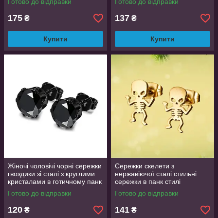
Готово до відправки
Готово до відправки
9 мм
175
137
₴
₴
Купити
Купити
Жіночі чоловічі чорні сережки
Сережки скелети з
гвоздики зі сталі з круглими
нержавіючої сталі стильні
кристалами в готичному панк
сережки в панк стилі
стилі 9 мм
унікальні аксесуари золотисті
Готово до відправки
Готово до відправки
120
141
₴
₴