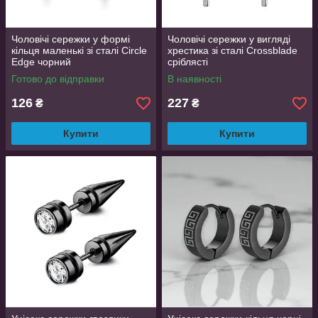
Чоловічі сережки у формі
Чоловічі сережки у вигляді
кільця маленькі зі сталі Circle
хрестика зі сталі Crossblade
Edge чорний
сріблясті
Готово до відправки
В наявності
126
227
₴
₴
Купити
Купити