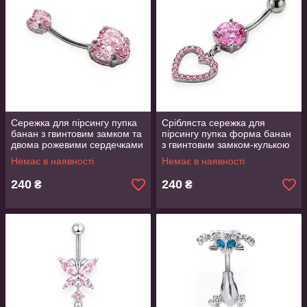
Сережка для пірсингу пупка
Срібляста сережка для
банан з гвинтовим замком та
пірсингу пупка форма банан
двома рожевими сердечками
з гвинтовим замком-кулькою
фіанітами 2.3 см
серце та рожевими
Немає в наявності
Немає в наявності
фіанітами 3.7 см
240
240
₴
₴