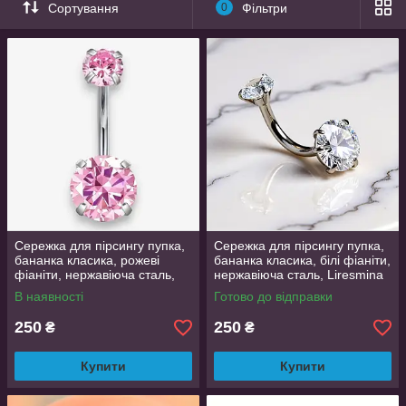
Сортування
0
Фільтри
Сережка для пірсингу пупка,
Сережка для пірсингу пупка,
бананка класика, рожеві
бананка класика, білі фіаніти,
фіаніти, нержавіюча сталь,
нержавіюча сталь, Liresmina
Liresmina Jewelry
Jewelry
В наявності
Готово до відправки
250
250
₴
₴
Купити
Купити