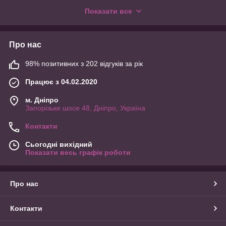
та модні сережки з каменями, металеві прикраси, а також
Показати все
різноманітні моделі для тих, хто хоче виділитися. Ці сережки
допоможуть підкреслити вашу індивідуальність, додаючи
впевненості та елегантності в будь-який образ. Кожна
сережка надійно фіксується і гарантує комфорт при носінні,
Про нас
ставши відмінним аксесуаром для дівчат та жінок, які цінують
стиль та якість.
98% позитивних з 202 відгуків за рік
Працює з 04.02.2020
м. Дніпро
Запорізьке шосе 48, Дніпро, Україна
Контакти
Сьогодні вихідний
Показати весь графік роботи
Про нас
Контакти