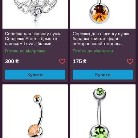
Сережка для пірсингу пупка
Сережка для пірсингу пупка
Сердечко Ангел і Демон з
бананка кристал фіаніт
написом Love з білими
помаранчевий титанова
синтетичними цирконіями 2.8
хірургічна сталь Liresmina
Готово до відправки
Готово до відправки
см
Jewelry
300
175
₴
₴
Купити
Купити