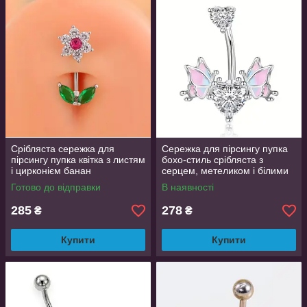
Срібляста сережка для
Сережка для пірсингу пупка
пірсингу пупка квітка з листям
бохо-стиль срібляста з
і цирконієм банан
серцем, метеликом і білими
кристалами LuxAurum064
Готово до відправки
В наявності
285
278
₴
₴
Купити
Купити