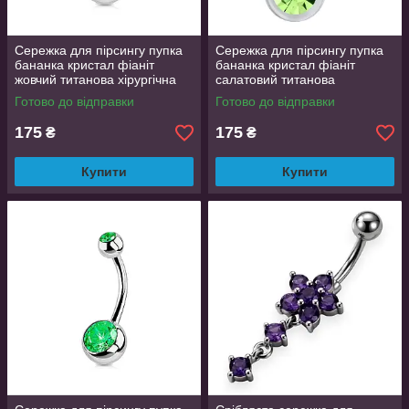
Сережка для пірсингу пупка
Сережка для пірсингу пупка
бананка кристал фіаніт
бананка кристал фіаніт
жовчий титанова хірургічна
салатовий титанова
сталь Liresmina Jewelry
хірургічна сталь Liresmina
Готово до відправки
Готово до відправки
Jewelry
175
175
₴
₴
Купити
Купити