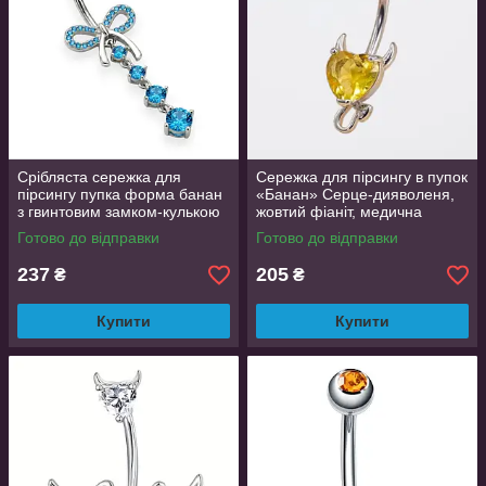
Срібляста сережка для
Сережка для пірсингу в пупок
пірсингу пупка форма банан
«Банан» Серце-дияволеня,
з гвинтовим замком-кулькою
жовтий фіаніт, медична
бантик та блакитними
хірургічна сталь
Готово до відправки
Готово до відправки
фіанітами 5 см
237
205
₴
₴
Купити
Купити