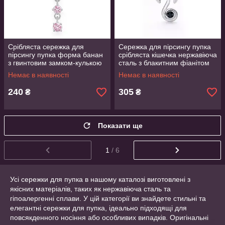
Срібляста сережка для
Сережка для пірсингу пупка
пірсингу пупка форма банан
срібляста кішечка нержавіюча
з гвинтовим замком-кулькою
сталь з блакитним фіанітом
метелик та рожевими
3.7 см AurumLux179
Немає в наявності
Немає в наявності
фіанітами 10 мм
240
305
₴
₴
Показати ще
1
/ 6
Усі сережки для пупка в нашому каталозі виготовлені з
якісних матеріалів, таких як нержавіюча сталь та
гіпоалергенні сплави. У цій категорії ви знайдете стильні та
елегантні сережки для пупка, ідеально підходящі для
повсякденного носіння або особливих випадків. Оригінальні