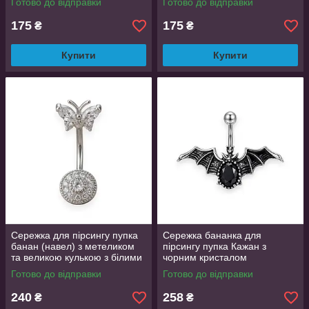
Готово до відправки
Готово до відправки
Jewelry
175
175
₴
₴
Купити
Купити
Сережка для пірсингу пупка
Сережка бананка для
банан (навел) з метеликом
пірсингу пупка Кажан з
та великою кулькою з білими
чорним кристалом
фіанітами паве 2.5 см
Готово до відправки
Готово до відправки
240
258
₴
₴