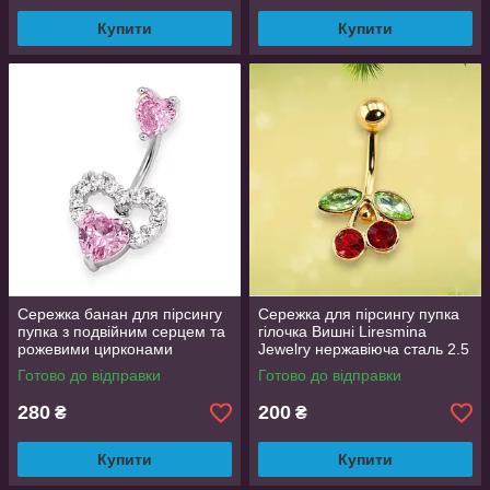
Купити
Купити
Сережка банан для пірсингу
Сережка для пірсингу пупка
пупка з подвійним серцем та
гілочка Вишні Liresmina
рожевими цирконами
Jewelry нержавіюча сталь 2.5
срібляста
см Золотистий
Готово до відправки
Готово до відправки
280
200
₴
₴
Купити
Купити