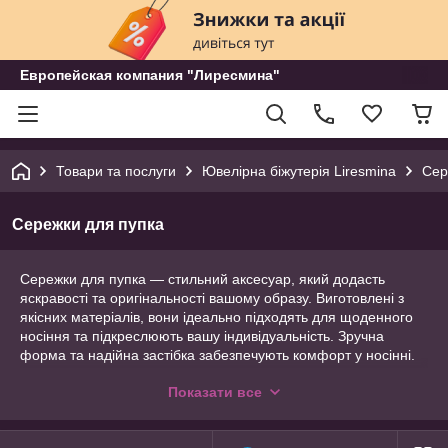
Европейская компания "Лиресмина"
Товари та послуги
Ювелірна біжутерія Liresmina
Сер
Сережки для пупка
Сережки для пупка — стильний аксесуар, який додасть
яскравості та оригінальності вашому образу. Виготовлені з
якісних матеріалів, вони ідеально підходять для щоденного
носіння та підкреслюють вашу індивідуальність. Зручна
форма та надійна застібка забезпечують комфорт у носінні.
Ці сережки стануть чудовим акцентом на вашому тілі,
Показати все
додаючи елегантності та впевненості.