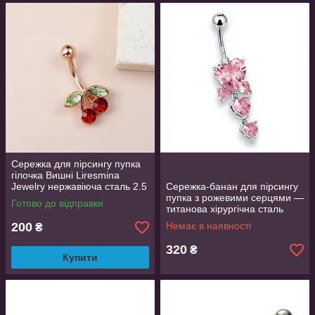
Сережка для пірсингу пупка
гілочка Вишні Liresmina
Jewelry нержавіюча сталь 2.5
Сережка-банан для пірсингу
см Рожеве золото
пупка з рожевими серцями —
Готово до відправки
титанова хірургічна сталь
316L, 3.8 см
200
Немає в наявності
₴
320
₴
Купити