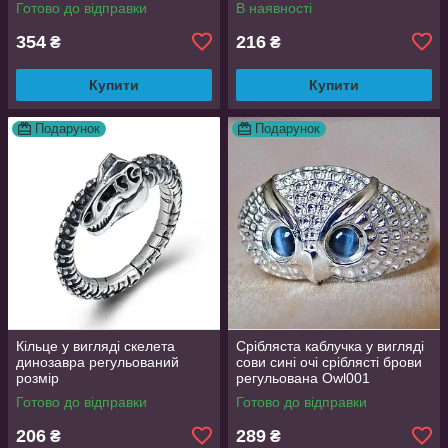
Готово до відправки
В наявності
354
216
₴
₴
Купити
Купити
Подарунок
Подарунок
Кільце у вигляді скелета
Срібляста каблучка у вигляді
динозавра регульований
сови сині очі сріблясті брови
розмір
регульована Owl001
Готово до відправки
Готово до відправки
206
289
₴
₴