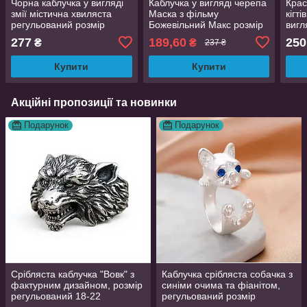
Чорна каблучка у вигляді
Каблучка у вигляді черепа
Крас
змії містична хвиляста
Маска з фільму
кігті
регульований розмір
Божевільний Макс розмір
вигля
AurumLux237
регульований
розм
277
189,60
250
₴
₴
237 ₴
Купити
Купити
Акційні пропозиції та новинки
Подарунок
Подарунок
Срібляста каблучка "Вовк" з
Каблучка срібляста собачка з
фактурним дизайном, розмір
синіми очима та фіанітом,
регульований 18-22
регульований розмір
AurumLux016