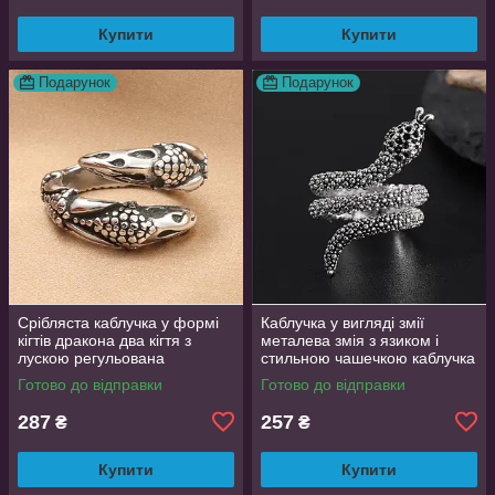
Купити
Купити
Подарунок
Подарунок
Срібляста каблучка у формі
Каблучка у вигляді змії
кігтів дракона два кігтя з
металева змія з язиком і
лускою регульована
стильною чашечкою каблучка
DragonClaw001
влада розмір регульований
Готово до відправки
Готово до відправки
287
257
₴
₴
Купити
Купити