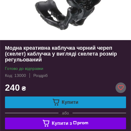
Модна креативна каблучка чорний череп
(скелет) каблучка у вигляді скелета розмір
регульований
Готово до відправки
Код: 13000
Роздріб
240
₴
Купити
або
Купити з