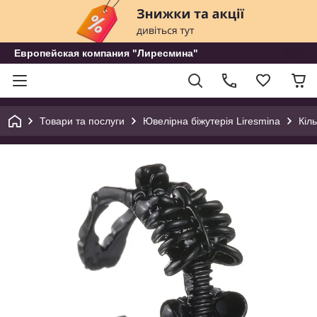
Европейская компания "Лиресмина"
Товари та послуги
Ювелірна біжутерія Liresmina
Кіл