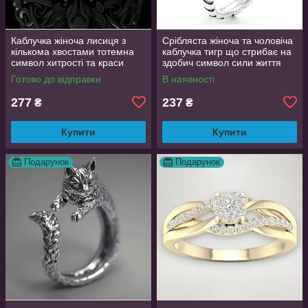
Каблучка жіноча лисиця з
Срібляста жіноча та чоловіча
кількома хвостами тотемна
каблучка тигр що стрибає на
символ хитрості та краси
здобич символ сили життя
регульований розмір
регульована TigerPower416
Готово до відправки
В наявності
AurumLux106
277
237
₴
₴
Купити
Купити
Подарунок
Подарунок