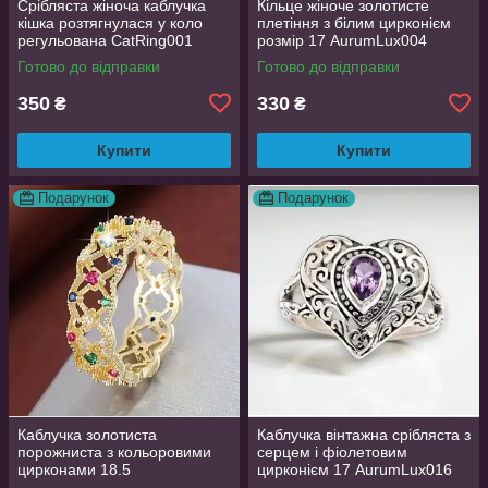
Срібляста жіноча каблучка
Кільце жіноче золотисте
кішка розтягнулася у коло
плетіння з білим цирконієм
регульована CatRing001
розмір 17 AurumLux004
Готово до відправки
Готово до відправки
350
330
₴
₴
Купити
Купити
Подарунок
Подарунок
Каблучка золотиста
Каблучка вінтажна срібляста з
порожниста з кольоровими
серцем і фіолетовим
цирконами 18.5
цирконієм 17 AurumLux016
AurumLux018