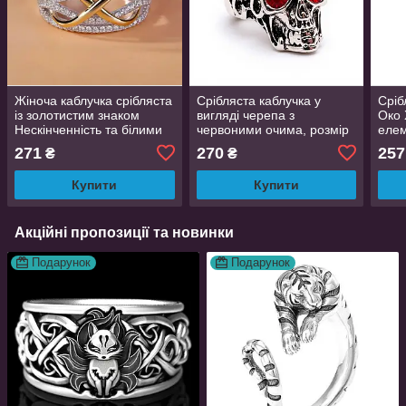
Жіноча каблучка срібляста
Срібляста каблучка у
Сріб
із золотистим знаком
вигляді черепа з
Око 
Нескінченність та білими
червоними очима, розмір
елем
фіанітами розмір 14.5
19
розм
271
270
257
₴
₴
Купити
Купити
Акційні пропозиції та новинки
Подарунок
Подарунок