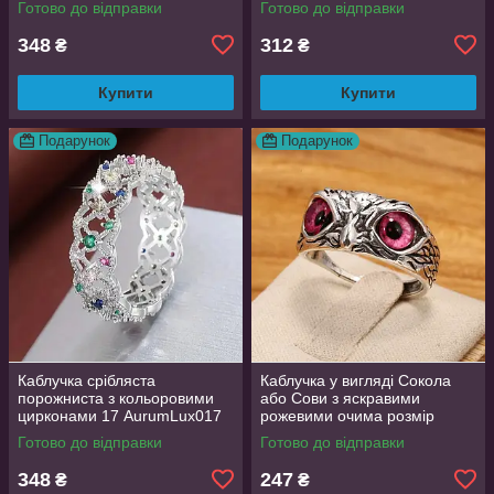
Готово до відправки
Готово до відправки
348
312
₴
₴
Купити
Купити
Подарунок
Подарунок
Каблучка срібляста
Каблучка у вигляді Сокола
порожниста з кольоровими
або Сови з яскравими
цирконами 17 AurumLux017
рожевими очима розмір
регульований
Готово до відправки
Готово до відправки
348
247
₴
₴