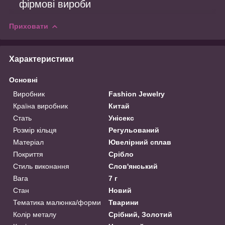
фірмові вироби
Приховати
Характеристики
Основні
Виробник
Fashion Jewelry
Країна виробник
Китай
Стать
Унісекс
Розмір кільця
Регульований
Матеріал
Ювелірний сплав
Покриття
Срібло
Стиль виконання
Слов'янський
Вага
7 г
Стан
Новий
Тематика малюнка/форми
Тварини
Колір металу
Срібний, Золотий