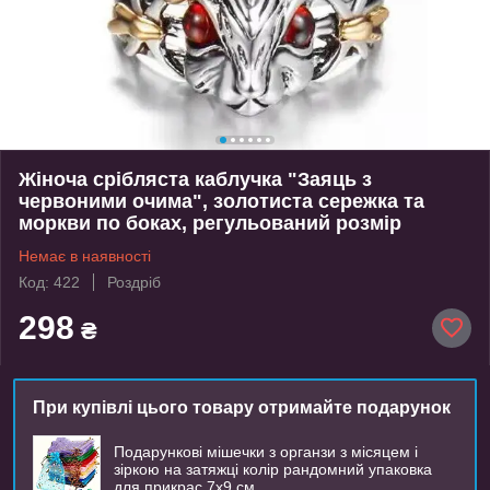
Жіноча срібляста каблучка "Заяць з
червоними очима", золотиста сережка та
моркви по боках, регульований розмір
Немає в наявності
Код: 422
Роздріб
298
₴
При купівлі цього товару отримайте подарунок
Подарункові мішечки з органзи з місяцем і
зіркою на затяжці колір рандомний упаковка
для прикрас 7х9 см