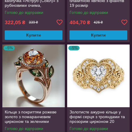
каблучка «Яструб (Сокіл)» з
блакитною квіткою з фіанітів
рубіновими очима,
19 розмір
регульована AurumLux158
Готово до відправки
Готово до відправки
322,05
404,70
₴
₴
339 ₴
426 ₴
Купити
Купити
–5%
–5%
Кільце з покриттям рожеве
Золотисте ажурне кільце у
золото з помаранчевим
формі серця з трояндами та
цирконом та зеленими
прозорим цирконом 20
листочками 17 розмір
розмір
Готово до відправки
Готово до відправки