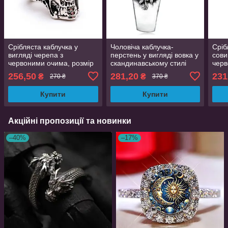
Срібляста каблучка у
Чоловіча каблучка-
Сріб
вигляді черепа з
перстень у вигляді вовка у
сови
червоними очима, розмір
скандинавському стилі
чер
19
срібляста розмір
регу
256,50
281,20
231
₴
₴
270 ₴
370 ₴
регульований
Купити
Купити
Акційні пропозиції та новинки
–40%
–17%