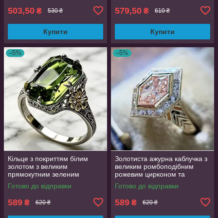
503,50
579,50
₴
₴
530 ₴
610 ₴
Купити
Купити
–5%
–5%
Кільце з покриттям білим
Золотиста ажурна каблучка з
золотом з великим
великим ромбоподібним
прямокутним зеленим
рожевим цирконом та
смарагдом та золотистою
фіанітами 19 розмір
Готово до відправки
Готово до відправки
квіткою 18 розмір
589
589
₴
₴
620 ₴
620 ₴