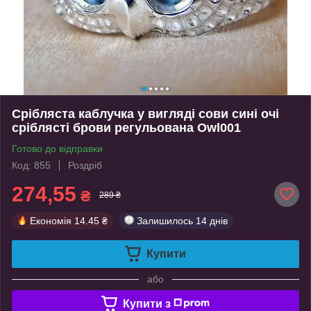
Срібляста каблучка у вигляді сови сині очі
сріблясті брови регульована Owl001
Готово до відправки
Код: 855
Роздріб
274,55
₴
289 ₴
Економія
14.45 ₴
Залишилось
14 днів
Купити
або
Купити з