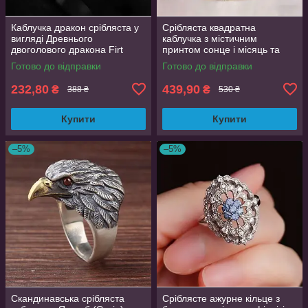
Каблучка дракон срібляста у
Срібляста квадратна
вигляді Древнього
каблучка з містичним
двоголового дракона Firt
принтом сонце і місяць та
регульований розмір
фіанітами 19 розмір
Готово до відправки
Готово до відправки
AurumLux008
232,80
439,90
₴
₴
388 ₴
530 ₴
Купити
Купити
–5%
–5%
Скандинавська срібляста
Сріблясте ажурне кільце з