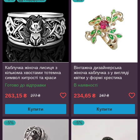
Каблучка жіноча лисиця з
Вінтажна дизайнерська
кількома хвостами тотемна
жіноча каблучка з у вигляді
символ хитрості та краси
квітки у формі хрестика
регульований розмір
золотиста розмір 17
Готово до відправки
В наявності
AurumLux106
263,15
234,65
₴
₴
277 ₴
247 ₴
Купити
Купити
–5%
–5%