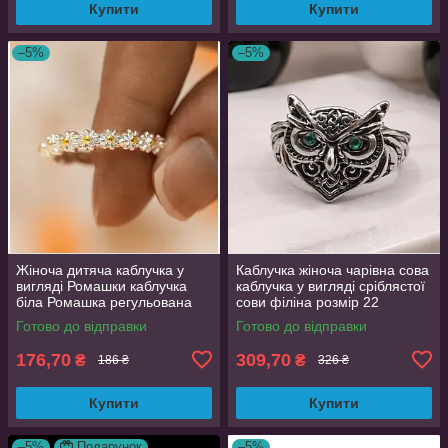
Купити
Купити
–5%
–5%
Жіноча дитяча каблучка у
Каблучка жіноча чарівна сова
вигляді Ромашки каблучка
каблучка у вигляді сріблястої
біла Ромашка регульована
сови філіна розмір 22
Готово до відправки
Готово до відправки
176,70
309,70
₴
₴
186 ₴
326 ₴
Купити
Купити
–5%
Подарунок
–5%