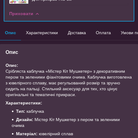
Приховати
Опис
Характеристики
Доставка
Оплата
Умови п
Опис
Опис:
Срібляста каблучка «Містер Кіт Мушкетер» з декоративним
пером та зеленими фіанітовими очима. Каблучка виготовлена
з ювелірного сплаву, має регульований розмір та зручно
сидить на пальці. Стильний аксесуар для тих, хто цінує
оригінальні та тематичні прикраси.
Характеристики:
Тип:
каблучка
Дизайн:
Містер Кіт Мушкетер з пером та зеленими
очима
Матеріал:
ювелірний сплав