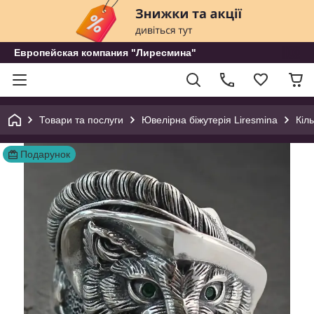
Европейская компания "Лиресмина"
Товари та послуги
Ювелірна біжутерія Liresmina
Кіл
Подарунок