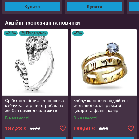
Купити
Купити
Акційні пропозиції та новинки
–21%
Подарунок
–5%
Срібляста жіноча та чоловіча
Каблучка жіноча подвійна з
каблучка тигр що стрибає на
медичної сталі, римські
здобич символ сили життя
цифри та фіаніт, колір
регульована TigerPower416
золото, розмір 19
В наявності
В наявності
187,23
199,50
₴
₴
237 ₴
210 ₴