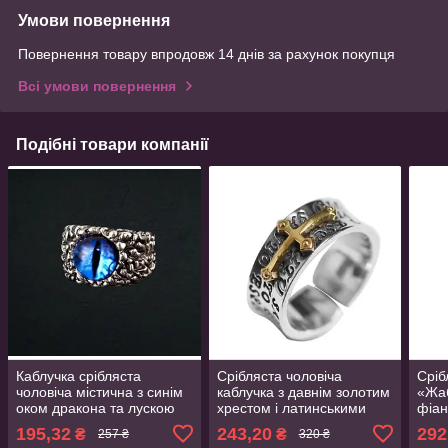
Умови повернення
Повернення товару впродовж 14 днів за рахунок покупця
Всі умови повернення
Подібні товари компанії
Каблучка срібляста
Срібляста чоловіча
Сріб
чоловіча містична з синім
каблучка з давнім золотим
«Жаб
оком дракона та лускою
хрестом і латинськими
фіан
регульований розмір
написами регульований
«Люб
195,32
243,20
292
₴
₴
257 ₴
320 ₴
AurumLux017
розмір AurumLux5269
регу