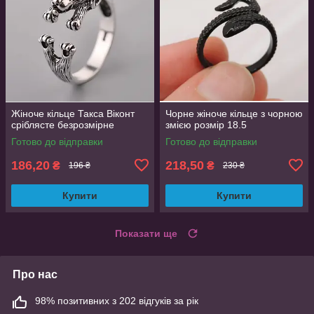
Жіноче кільце Такса Віконт
Чорне жіноче кільце з чорною
сріблясте безрозмірне
змією розмір 18.5
Готово до відправки
Готово до відправки
186,20
218,50
₴
₴
196 ₴
230 ₴
Купити
Купити
Показати ще
Про нас
98% позитивних з 202 відгуків за рік