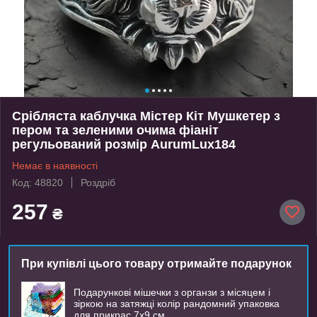
Срібляста каблучка Містер Кіт Мушкетер з
пером та зеленими очима фіаніт
регульований розмір AurumLux184
Немає в наявності
Код: 48820
Роздріб
257
₴
При купівлі цього товару отримайте подарунок
Подарункові мішечки з органзи з місяцем і
зіркою на затяжці колір рандомний упаковка
для прикрас 7х9 см