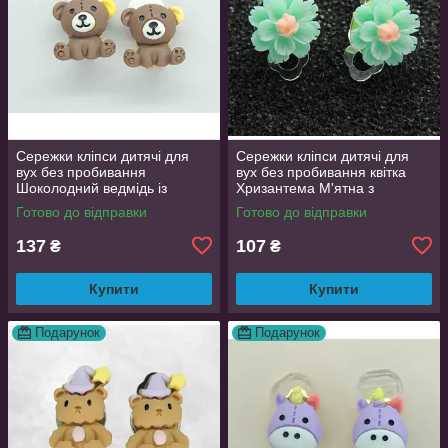
Сережки кліпси дитячі для
Сережки кліпси дитячі для
вух без пробивання
вух без пробивання квітка
Шоколодний ведмідь із
Хризантема М'ятна з
жовтим вушком
рожевою
Готово до відправки
Готово до відправки
137
107
₴
₴
Купити
Купити
Подарунок
Подарунок