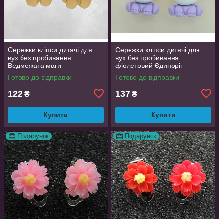
Сережки кліпси дитячі для
Сережки кліпси дитячі для
вух без пробивання
вух без пробивання
Ведмежата маги
фіолетовий Єдиноріг
Готово до відправки
Готово до відправки
122
137
₴
₴
Купити
Купити
Подарунок
Подарунок