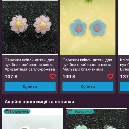
Сережки кліпси дитячі для
Сережки кліпси дитячі для
Кліп
вух без пробивання квітка
вух без пробивання квітка
вух 
Хризантема світло-рожева
Мальва з блакитними
Lire
з жовтою
пелюстками та рожевою
у ви
107
109
137
₴
₴
тичинкою
пом
Купити
Купити
Акційні пропозиції та новинки
Подарунок
Подарунок