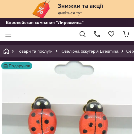
Европейская компания "Лиресмина"
Товари та послуги
Ювелірна біжутерія Liresmina
Сер
Подарунок