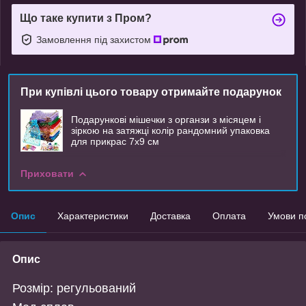
Що таке купити з Пром?
Замовлення під захистом
При купівлі цього товару отримайте подарунок
Подарункові мішечки з органзи з місяцем і
зіркою на затяжці колір рандомний упаковка
для прикрас 7х9 см
Приховати
Опис
Характеристики
Доставка
Оплата
Умови п
Опис
Розмір: регульований