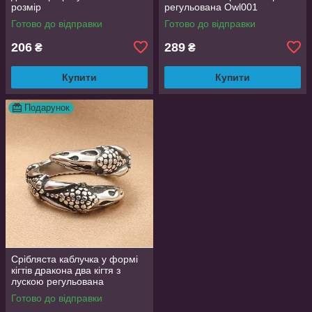
розмір
регульована Owl001
Готово до відправки
Готово до відправки
206
289
₴
₴
Купити
Купити
Подарунок
Срібляста каблучка у формі
кігтів дракона два кігтя з
лускою регульована
DragonClaw001
Готово до відправки