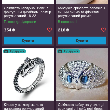
Срібляста каблучка "Вовк" з
Каблучка срібляста собачка з
фактурним дизайном, розмір
синіми очима та фіанітом,
регульований 18-22
регульований розмір
AurumLux016
Готово до відправки
В наявності
354
216
₴
₴
Купити
Купити
Подарунок
Подарунок
Кільце у вигляді скелета
Срібляста каблучка у вигляді
динозавра регульований
сови сині очі сріблясті брови