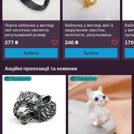
Чорна каблучка у вигляді
Каблучка у вигляді змії із
Кабл
змії містична хвиляста
закрученим хвостом,
у ви
регульований розмір
золотиста, регульована
луск
AurumLux237
AurumLux053
регу
277
240
170
₴
₴
Aur
Купити
Купити
Акційні пропозиції та новинки
Подарунок
Подарунок