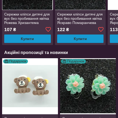
Сережки кліпси дитячі для
Сережки кліпси дитячі для
Сере
вух без пробивання квітка
вух без пробивання квітка
вух 
Рожева Хризантема
Яскраво Помаранчева
Якро
Матіола
107
122
113
₴
₴
Купити
Купити
Акційні пропозиції та новинки
Подарунок
Подарунок