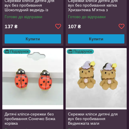
Сережки кліпси дитячі для
Сережки кліпси дитячі для
вух без пробивання
вух без пробивання квітка
Шоколодний ведмідь із
Хризантема М'ятна з
жовтим вушком
рожевою
Готово до відправки
Готово до відправки
137
107
₴
₴
Купити
Купити
Подарунок
Подарунок
Дитячі кліпси-сережки без
Сережки кліпси дитячі для
пробивання:Сонечко Божа
вух без пробивання
корівка
Ведмежата маги