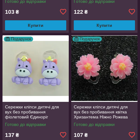
Готово до відправки
Готово до відправки
103
122
₴
₴
Купити
Купити
Подарунок
Подарунок
Сережки кліпси дитячі для
Сережки кліпси дитячі для
вух без пробивання
вух без пробивання квітка
фіолетовий Єдиноріг
Хризантема Ніжно Рожева
Готово до відправки
Готово до відправки
137
107
₴
₴