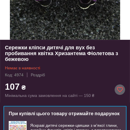
Сережки кліпси дитячі для вух без
пробивання квітка Хризантема Фіолетова з
бежевою
Немає в наявності
Код: 4974
Роздріб
107
₴
Мінімальна сума замовлення на сайті — 150 ₴
При купівлі цього товару отримайте подарунок
Яскраві дитячі сережки-цвяшки з м'якої глини,
дизайни фруктів, квітів і тварин, з пластиковими