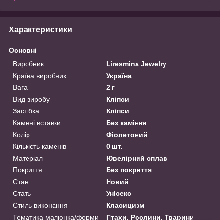
Характеристики
Основні
Виробник
Liresmina Jewelry
Країна виробник
Україна
Вага
2 г
Вид виробу
Кліпси
Застібка
Кліпси
Камені вставки
Без каміння
Колір
Фіолетовий
Кількість каменів
0 шт.
Матеріал
Ювелірний сплав
Покриття
Без покриття
Стан
Новий
Стать
Унісекс
Стиль виконання
Класицизм
Тематика малюнка/форми
Птахи, Рослини, Тварини