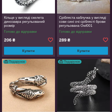
Кільце у вигляді скелета
Срібляста каблучка у вигляді
динозавра регульований
сови сині очі сріблясті брови
розмір
регульована Owl001
Готово до відправки
Готово до відправки
206
289
₴
₴
Купити
Купити
Подарунок
Подарунок