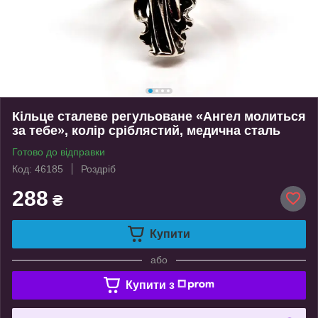
Кільце сталеве регульоване «Ангел молиться
за тебе», колір сріблястий, медична сталь
Готово до відправки
Код: 46185
Роздріб
288
₴
Купити
або
Купити з