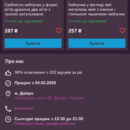
Срібляста каблучка у формі
Каблучка у вигляді змії
кігтів дракона два кігтя з
металева змія з язиком і
лускою регульована
стильною чашечкою каблучка
DragonClaw001
влада розмір регульований
Готово до відправки
Готово до відправки
287
257
₴
₴
Купити
Купити
Про нас
98% позитивних з 202 відгуків за рік
Працює з 04.02.2020
м. Дніпро
Запорізьке шосе 48, Дніпро, Україна
Контакти
Сьогодні працює з 13:30 до 21:00
Показати весь графік роботи