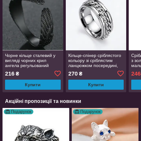
Чорне кільце сталевий у
Кільце-спінер сріблястого
Сріб
вигляді чорних крил
кольору зі сріблястим
з зо
ангела регульований
ланцюжком посередині,
маль
розмір
титанова сталь, розмір 20
добл
216
270
246
₴
₴
регу
Aur
Купити
Купити
Акційні пропозиції та новинки
Подарунок
Подарунок