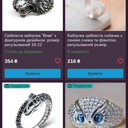
Срібляста каблучка "Вовк" з
Каблучка срібляста собачка з
фактурним дизайном, розмір
синіми очима та фіанітом,
регульований 18-22
регульований розмір
AurumLux016
Готово до відправки
В наявності
354
216
₴
₴
Купити
Купити
Подарунок
Подарунок