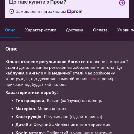
Що таке купити з Пром?
Замовлення під захистом
Опис
Характеристики
Доставка
Оплата
Умови п
Опис
Кільце сталеве регульоване Ангел
виготовлене з медичної
сталі з деталізованим рельєфним зображенням ангела. Ця
каблучка з ангелом із медичної сталі
має розімкнену
конструкцію, що дозволяє самостійно змі
нювати
розмір
прикраси під будь-який палець.
Характеристики виробу:
Тип прикраси:
Кільце (каблучка) на палець.
Матеріал:
Медична сталь
Конструкція:
Регульована (відкрита шинка).
Дизайн:
Фігурний «Молільник ангел з крилами».
Колір металу:
Сріблястий із чорнінням (античне