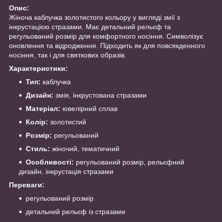
Опис:
Жіноча каблучка золотистого кольору у вигляді змії з
інкрустацією стразами. Має детальний рельєф та
регульований розмір для комфортного носіння. Символізує
оновлення та відродження. Підходить як для повсякденного
носіння, так і для святкових образів.
Характеристики:
Тип:
каблучка
Дизайн:
змія, інкрустована стразами
Матеріал:
ювелірний сплав
Колір:
золотистий
Розмір:
регульований
Стиль:
жіночий, тематичний
Особливості:
регульований розмір, рельєфний
дизайн, інкрустація стразами
Переваги:
регульований розмір
детальний рельєф із стразами