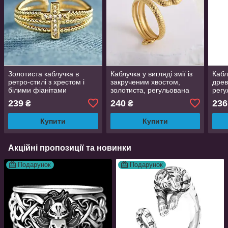
Золотиста каблучка в
Каблучка у вигляді змії із
Кабл
ретро-стилі з хрестом і
закрученим хвостом,
древ
білими фіанітами
золотиста, регульована
регу
регульована від 17 до 20
AurumLux053
золо
239
240
236
₴
₴
AurumLux764
Купити
Купити
Акційні пропозиції та новинки
Подарунок
Подарунок