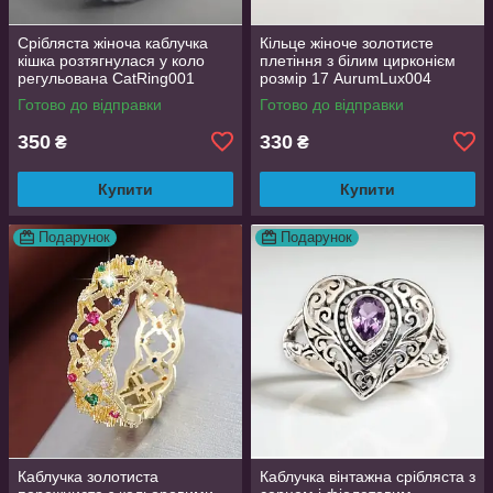
Срібляста жіноча каблучка
Кільце жіноче золотисте
кішка розтягнулася у коло
плетіння з білим цирконієм
регульована CatRing001
розмір 17 AurumLux004
Готово до відправки
Готово до відправки
350
330
₴
₴
Купити
Купити
Подарунок
Подарунок
Каблучка золотиста
Каблучка вінтажна срібляста з