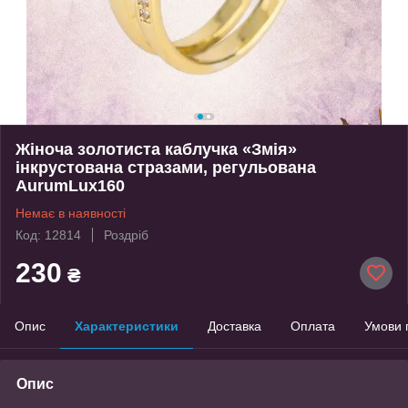
Жіноча золотиста каблучка «Змія»
інкрустована стразами, регульована
AurumLux160
Немає в наявності
Код: 12814
Роздріб
230
₴
Опис
Характеристики
Доставка
Оплата
Умови 
Опис