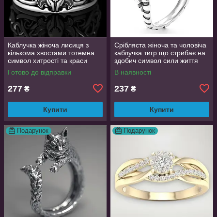
Каблучка жіноча лисиця з
Срібляста жіноча та чоловіча
кількома хвостами тотемна
каблучка тигр що стрибає на
символ хитрості та краси
здобич символ сили життя
регульований розмір
регульована TigerPower416
Готово до відправки
В наявності
AurumLux106
277
237
₴
₴
Купити
Купити
Подарунок
Подарунок