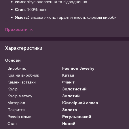
символізує оновлення та відродження
Стан:
100% нове
Якість:
висока якість, гарантія якості, фірмові вироби
Приховати
Характеристики
Основні
Виробник
Fashion Jewelry
Країна виробник
Китай
Камені вставки
Фіаніт
Колір
Золотистий
Колір металу
Золотий
Матеріал
Ювелірний сплав
Покриття
Золото
Розмір кільця
Регульований
Стан
Новий