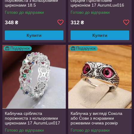
порожниста з кольоровими
серцем і фіолетовим
цирконами 18.5
цирконієм 17 AurumLux016
AurumLux018
Готово до відправки
Готово до відправки
348
312
₴
₴
Купити
Купити
Подарунок
Подарунок
Каблучка срібляста
Каблучка у вигляді Сокола
порожниста з кольоровими
або Сови з яскравими
цирконами 17 AurumLux017
рожевими очима розмір
регульований
Готово до відправки
Готово до відправки