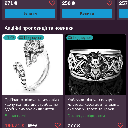
фіанітами розмір 14.5
фіанітами та великим
розм
271
250
257
₴
₴
каменем, 17.5
Купити
Купити
Акційні пропозиції та новинки
–17%
Подарунок
Подарунок
Срібляста жіноча та чоловіча
Каблучка жіноча лисиця з
каблучка тигр що стрибає на
кількома хвостами тотемна
здобич символ сили життя
символ хитрості та краси
регульована TigerPower416
регульований розмір
В наявності
Готово до відправки
AurumLux106
196,71
277
₴
₴
237 ₴