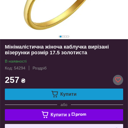
Мінімалістична жіноча каблучка вирізані
візерунки розмір 17.5 золотиста
В наявності
Код: 54294
Роздріб
257
₴
Купити
або
Купити з