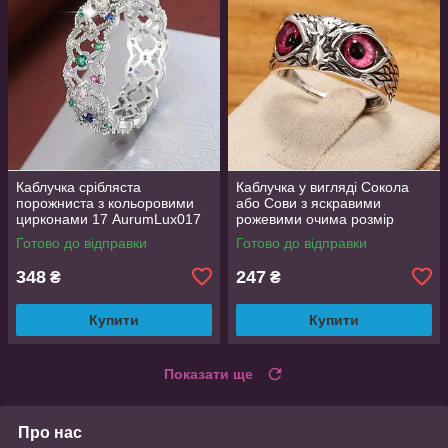
Каблучка срібляста
Каблучка у вигляді Сокола
порожниста з кольоровими
або Сови з яскравими
цирконами 17 AurumLux017
рожевими очима розмір
регульований
Готово до відправки
Готово до відправки
348
247
₴
₴
Купити
Купити
Показати ще
Про нас