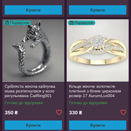
Купити
Купити
Подарунок
Подарунок
Срібляста жіноча каблучка
Кільце жіноче золотисте
кішка розтягнулася у коло
плетіння з білим цирконієм
регульована CatRing001
розмір 17 AurumLux004
Готово до відправки
Готово до відправки
350
330
₴
₴
Купити
Купити