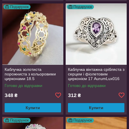
Подарунок
Подарунок
Каблучка золотиста
Каблучка вінтажна срібляста з
порожниста з кольоровими
серцем і фіолетовим
цирконами 18.5
цирконієм 17 AurumLux016
AurumLux018
Готово до відправки
Готово до відправки
348
312
₴
₴
Купити
Купити
Подарунок
Подарунок