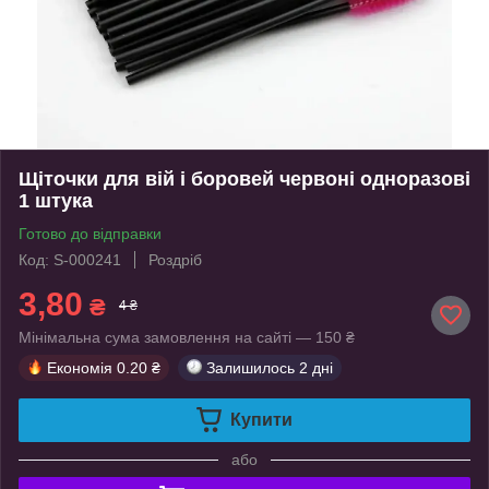
Щіточки для вій і боровей червоні одноразові
1 штука
Готово до відправки
Код: S-000241
Роздріб
3,80
₴
4 ₴
Мінімальна сума замовлення на сайті — 150 ₴
Економія
0.20 ₴
Залишилось
2 дні
Купити
або