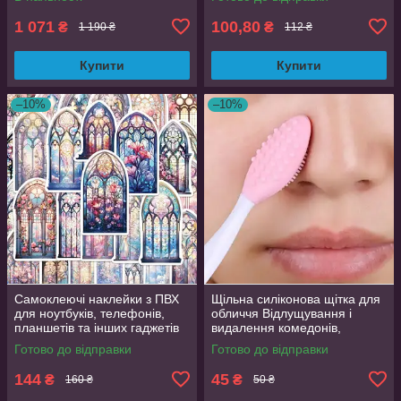
27.5 см)
1 071
100,80
₴
₴
1 190 ₴
112 ₴
Купити
Купити
–10%
–10%
Самоклеючі наклейки з ПВХ
Щільна силіконова щітка для
для ноутбуків, телефонів,
обличчя Відлущування і
планшетів та інших гаджетів
видалення комедонів,
50 шт. яскраві дизайни
текстурна поверхня
Готово до відправки
Готово до відправки
144
45
₴
₴
160 ₴
50 ₴