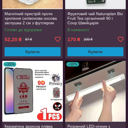
Магнітний пристрій проти
Фруктовий чай Naturaplan Bio
хропіння силіконова носова
Fruit Tea органічний 90 г
заглушка 2 см з футляром
Coop Швейцарія
Готово до відправки
В наявності
52,20
170
₴
₴
87 ₴
200 ₴
Купити
Купити
–15%
–10%
Керамічна захисна плівка
Розумний LED-нічник з