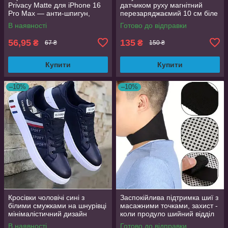
Privacy Matte для iPhone 16
датчиком руху магнітний
Pro Max — анти-шпигун,
перезаряджаємий 10 см біле
матова, Full Glue
світло
В наявності
Готово до відправки
56,95
135
₴
₴
67 ₴
150 ₴
Купити
Купити
–10%
–10%
Кросівки чоловічі сині з
Заспокійлива підтримка шиї з
білими смужками на шнурівці
масажними точками, захист -
мінімалістичний дизайн
коли продуло шийний відділ
розмір 44 (EU 43.5, стелька
хребта
В наявності
Готово до відправки