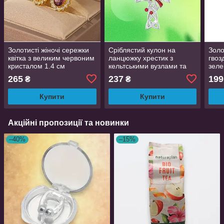
Золотисті жіночі сережки
Сріблястий кулон на
Золо
квітка з великим червоним
ланцюжку хрестик з
гвоз
кристалом 1.4 см
кельтськими вузлами та
зеле
LuxAurum086
птахом Червоний
черв
265
237
199
₴
₴
кардинал 1.2 см 45+5 см
см 
LuxAurum402
Купити
Купити
Акційні пропозиції та новинки
–40%
–15%