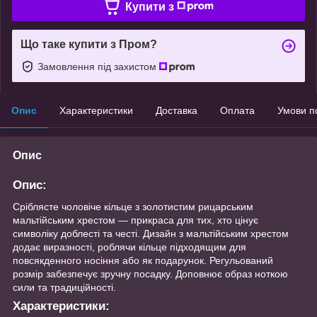
Купити з
Що таке купити з Пром?
Замовлення під захистом
Опис
Характеристики
Доставка
Оплата
Умови п
Опис
Опис:
Сріблясте чоловіче кільце з золотистим рицарським
мальтійським хрестом — прикраса для тих, хто цінує
символіку доблесті та честі. Дизайн з мальтійським хрестом
додає виразності, роблячи кільце підходящим для
повсякденного носіння або як подарунок. Регульований
розмір забезпечує зручну посадку. Доповнює образ ноткою
сили та традиційності.
Характеристики: