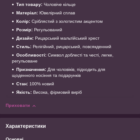
Тип товару:
Чоловіче кільце
Матеріал:
Ювелірний сплав
Колір:
Сріблястий з золотистим акцентом
Розмір:
Регульований
Дизайн:
Рицарський мальтійський хрест
Стиль:
Релігійний, рицарський, повсякденний
Особливості:
Символ доблесті та честі, легке,
регульоване
Призначення:
Для чоловіків, підходить для
щоденного носіння та подарунків
Стан:
100% новий
Якість:
Висока, фірмовий виріб
Приховати
Характеристики
Основні