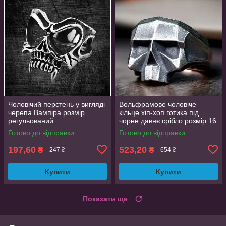
Чоловічий перстень у вигляді
Вольфрамове чоловіче
черепа Вампіра розмір
кільце хіп-хоп готика під
регульований
чорне давнє срібло розмір 16
вольфрамова сталь
Готово до відправки
Готово до відправки
197,60
523,20
₴
₴
247 ₴
654 ₴
Купити
Купити
Показати ще