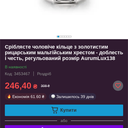
Сріблясте чоловіче кільце з золотистим
рицарським мальтійським хрестом - доблесть
і честь, регульований розмір AurumLux138
В наявності
Код: 3453467
Роздріб
246,40
₴
308 ₴
Економія
61.60 ₴
Залишилось
39 днів
Купити
або