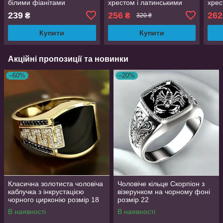
білими фіанітами
хрестом і латинськими
хрес
регульована від 17 до 20
написами регульований
каме
239
256
262
₴
₴
320 ₴
AurumLux764
розмір AurumLux5269
розм
Купити
Купити
Акційні пропозиції та новинки
–60%
–20%
Класична золотиста чоловіча
Чоловіче кільце Скорпіон з
каблучка з інкрустацією
візерунком на чорному фоні
чорного цирконію розмір 18
розмір 22
AurumLux193
В наявності
В наявності