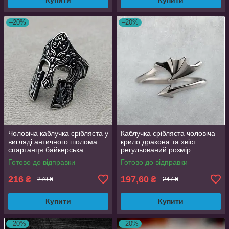
–20%
–20%
Чоловіча каблучка срібляста у
Каблучка срібляста чоловіча
вигляді античного шолома
крило дракона та хвіст
спартанця байкерська
регульований розмір
регульована AurumLux297
AurumLux024
Готово до відправки
Готово до відправки
216
197,60
₴
₴
270 ₴
247 ₴
Купити
Купити
–20%
–20%