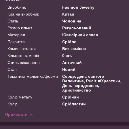
Виробник
Fashion Jewelry
Країна виробник
Китай
Стать
Чоловіча
Розмір кільця
Регульований
Матеріал
Ювелірний сплав
Покриття
Срібло
Камені вставки
Без каміння
Кількість каменів
0 шт.
Стиль виконання
Античний
Стан
Новий
Тематика малюнка/форми
Серце, день святого
Валентина, Релігія/Хрестики,
День народження,
Християнство
Колір металу
Срібний
Колір
Сріблястий
Приховати