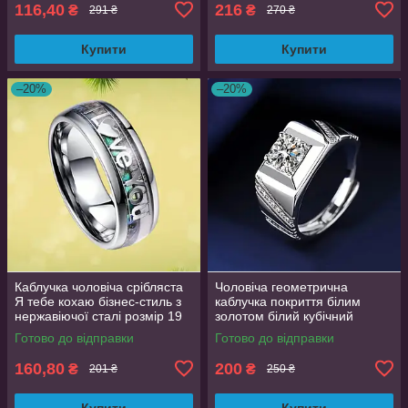
116,40
216
₴
₴
291 ₴
270 ₴
Купити
Купити
–20%
–20%
Каблучка чоловіча срібляста
Чоловіча геометрична
Я тебе кохаю бізнес-стиль з
каблучка покриття білим
нержавіючої сталі розмір 19
золотом білий кубічний
OrnatusDivinus758
цирконій розмір 18
Готово до відправки
Готово до відправки
160,80
200
₴
₴
201 ₴
250 ₴
Купити
Купити