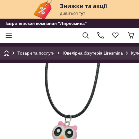
Европейская компания "Лиресмина"
Товари та послуги
Ювелірна біжутерія Liresmina
Кул