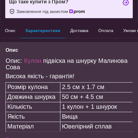
Що таке купити з Пром?
Замовлення під захистом
Опис
Характеристики
Доставка
Оплата
Умови 
Опис
Опис:
Кулон
підвіска на шнурку Малинова
Сова
Висока якість - гарантія!
Розмір кулона
2.5 см х 1.7 см
Довжина шнурка
50 см + 4.5 см
Кількість
1 кулон + 1 шнурок
Якість
Вища
Матеріал
Ювелірний сплав