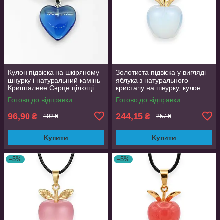
Кулон підвіска на шкіряному
Золотиста підвіска у вигляді
шнурку і натуральний камінь
яблука з натурального
Кришталеве Серце цілющі
кристалу на шнурку, кулон
камені St-0110
2.2 см
Готово до відправки
Готово до відправки
96,90
244,15
₴
₴
102 ₴
257 ₴
Купити
Купити
–5%
–5%