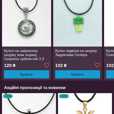
Кулон на шкіряному
Кулон підвіска на шнурку
Куло
шнурку знак зодіаку
Задумлива Селера
Соко
Скорпіон сріблястий 3.3
см
120
102
102
₴
₴
Купити
Купити
Акційні пропозиції та новинки
–5%
–5%