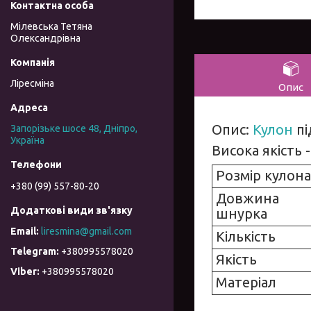
Мілевська Тетяна
Олександрівна
Ліресміна
Опис
Опис:
Кулон
пі
Запорізьке шосе 48, Дніпро,
Україна
Висока якість -
Розмір кулона
+380 (99) 557-80-20
Довжина
шнурка
liresmina@gmail.com
Кількість
+380995578020
Якість
+380995578020
Матеріал