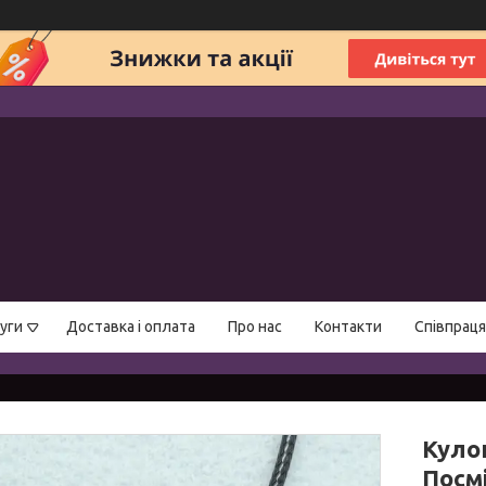
уги
Доставка і оплата
Про нас
Контакти
Співпраця
Куло
Посм