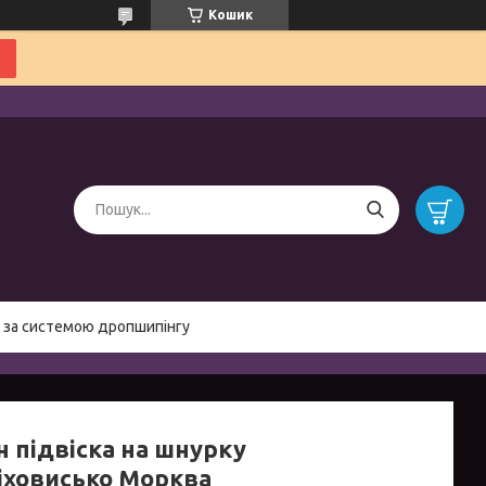
Кошик
 за системою дропшипінгу
н підвіска на шнурку
іховисько Морква