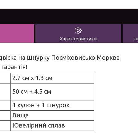
Характеристики
І
двіска на шнурку Посміховисько Морква
 гарантія!
2.7 см х 1.3 см
50 см + 4.5 см
1 кулон + 1 шнурок
Вища
Ювелірний сплав