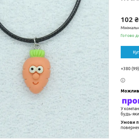
102 ₴
Мінімальн
Готово д
Ку
+380 (99
У компан
будь-яки
повернен