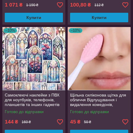
1 071
100,80
₴
₴
1 190 ₴
112 ₴
Купити
Купити
–10%
–10%
Самоклеючі наклейки з ПВХ
Щільна силіконова щітка для
для ноутбуків, телефонів,
обличчя Відлущування і
планшетів та інших гаджетів
видалення комедонів,
50 шт. яскраві дизайни
текстурна поверхня
Готово до відправки
Готово до відправки
144
45
₴
₴
160 ₴
50 ₴