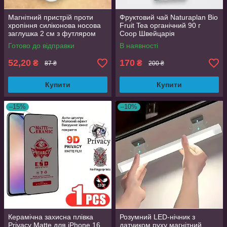
Магнітний пристрій проти
Фруктовий чай Naturaplan Bio
хропіння силіконова носова
Fruit Tea органічний 90 г
заглушка 2 см з футляром
Coop Швейцарія
Готово до відправки
В наявності
52,20
170
₴
₴
87 ₴
200 ₴
Купити
Купити
–15%
–10%
Керамічна захисна плівка
Розумний LED-нічник з
Privacy Matte для iPhone 16
датчиком руху магнітний