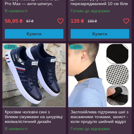
Pro Max — анти-шпигун,
перезаряджаємий 10 см біле
матова, Full Glue
світло
В наявності
Готово до відправки
56,95
135
₴
₴
67 ₴
150 ₴
Купити
Купити
–10%
–10%
Кросівки чоловічі сині з
Заспокійлива підтримка шиї з
білими смужками на шнурівці
масажними точками, захист -
мінімалістичний дизайн
коли продуло шийний відділ
розмір 44 (EU 43.5, стелька
хребта
В наявності
Готово до відправки
27.5 см)