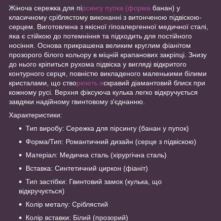
Жіноча сережка для пі
рсингу пупка (форма
банан) у
класичному сріблястому виконанні з витонченою підвіскою-
серцем. Виготовлена з якісної гіпоалергенної медичної сталі,
яка є стійкою до потемніння та підходить для постійного
носіння. Основа прикрашена великим круглим фіанітом
прозорого білого кольору в міцній крапанових закріпці. Знизу
до нього кріпиться рухома підвіска у вигляді відкритого
контурного серця, повністю викладеного маленькими білими
кристалами, що ство
рюють я
скравий діамантовий блиск при
кожному русі. Верхня фіксуюча кулька легко відкручується
завдяки надійному гвинтовому з'єднанню.
Характеристики:
Тип виробу: Сережка для пірсингу (банан у пупок)
Форма/Тип: Романтичний дизайн (серце з підвіскою)
Матеріал: Медична сталь (хірургічна сталь)
Вставка: Синтетичний циркон (фіаніт)
Тип застібки: Гвинтовий замок (кулька, що
відкручується)
Колір металу: Сріблястий
Колір вставки: Білий (прозорий)