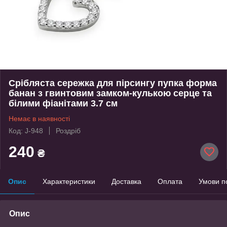
Срібляста сережка для пірсингу пупка форма
банан з гвинтовим замком-кулькою серце та
білими фіанітами 3.7 см
Немає в наявності
Код: J-948
Роздріб
240
₴
Опис
Характеристики
Доставка
Оплата
Умови п
Опис