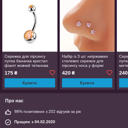
Сережка для пірсингу
Набір із 3 шт. неіржавких
Сере
пупка бананка кристал
сталевих сережок для
пупк
фіаніт жовчий титанова
пірсингу носа у формі
мете
хірургічна сталь Liresmina
серця, круга та зірки з
куль
175
420
240
₴
₴
Jewelry
рожевим кристалом
фіан
Купити
Купити
Про нас
98% позитивних з 202 відгуків за рік
Працює з 04.02.2020