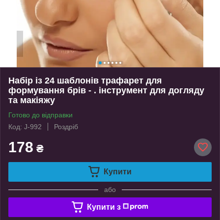
Набір із 24 шаблонів трафарет для
формування брів - . інструмент для догляду
та макіяжу
Готово до відправки
Код: J-992
Роздріб
178
₴
Купити
або
Купити з