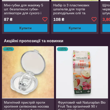
Міні-губки для макіяжу 5
Набір із 3 пластикових
Щіто
шт. безлатексні губки-
шпателів для тортів
черв
аплікатори для сухого і
розподільник олії та
штук
вологого нанесення колір
інструмент для вирізання
87
108
3,8
₴
₴
рандомно 3 см
тіста
Купити
Купити
Акційні пропозиції та новинки
–40%
–15%
Магнітний пристрій проти
Фруктовий чай Naturaplan Bio
хропіння силіконова носова
Fruit Tea органічний 90 г