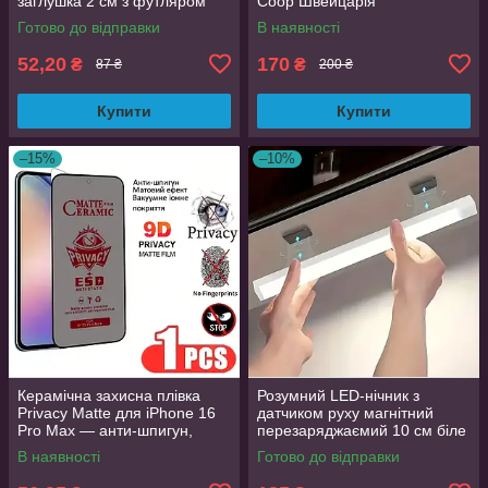
заглушка 2 см з футляром
Coop Швейцарія
Готово до відправки
В наявності
52,20
170
₴
₴
87 ₴
200 ₴
Купити
Купити
–15%
–10%
Керамічна захисна плівка
Розумний LED-нічник з
Privacy Matte для iPhone 16
датчиком руху магнітний
Pro Max — анти-шпигун,
перезаряджаємий 10 см біле
матова, Full Glue
світло
В наявності
Готово до відправки