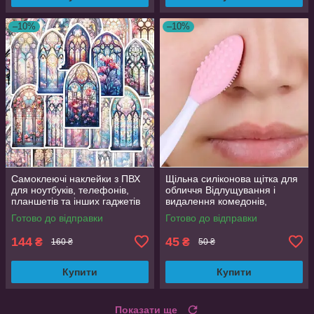
–10%
–10%
Самоклеючі наклейки з ПВХ
Щільна силіконова щітка для
для ноутбуків, телефонів,
обличчя Відлущування і
планшетів та інших гаджетів
видалення комедонів,
50 шт. яскраві дизайни
текстурна поверхня
Готово до відправки
Готово до відправки
144
45
₴
₴
160 ₴
50 ₴
Купити
Купити
Показати ще