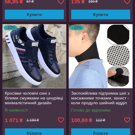
56,95
135
₴
₴
67 ₴
150 ₴
Купити
Купити
–10%
–10%
Кросівки чоловічі сині з
Заспокійлива підтримка шиї з
білими смужками на шнурівці
масажними точками, захист -
мінімалістичний дизайн
коли продуло шийний відділ
розмір 44 (EU 43.5, стелька
хребта
В наявності
Готово до відправки
27.5 см)
1 071
100,80
₴
₴
1 190 ₴
112 ₴
Купити
Купити