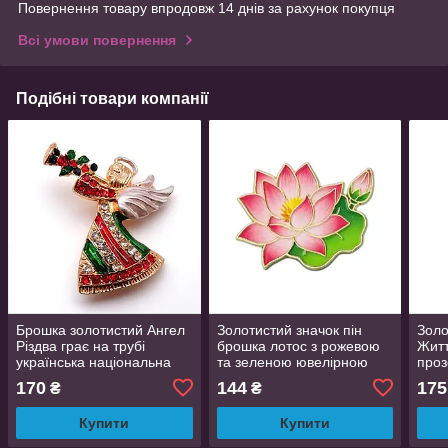
Повернення товару впродовж 14 днів за рахунок покупця
Всі умови повернення
Подібні товари компанії
Брошка золотистий Ангел
Золотистий значок пін
Золо
Різдва грає на трубі
брошка лотос з рожевою
Житт
українська національна
та зеленою ювелірною
проз
різнокольорова
емаллю 3 см
розм
170
144
175
₴
₴
Купити
Купити