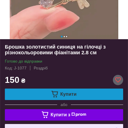
Брошка золотистий синиця на гілочці з
різнокольоровими фіанітами 2.8 см
Готово до відправки
Код: J-1077
Роздріб
150
₴
Купити
або
Купити з