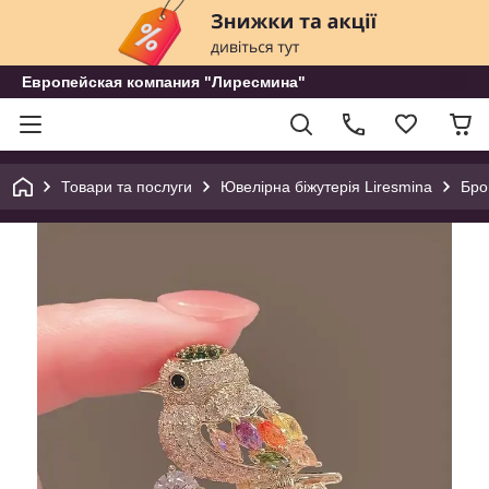
Европейская компания "Лиресмина"
Товари та послуги
Ювелірна біжутерія Liresmina
Бр