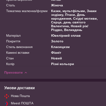
Стать
Жіноча
Тематика малюнка/форми
Казки, мультфільми, Знаки
зодіаку, Птахи, День
народження, Східні мотиви,
Серце, день святого
Валентина, Новий рік/
Різдво, Великдень
Матеріал
Ювелірний сплав
Покриття
Золото
Стиль виконання
Класицизм
Камені вставки
Фіаніт
Стан
Новий
Колір
Різні кольори
Приховати
Умови доставки
Нова Пошта
Meest ПОШТА