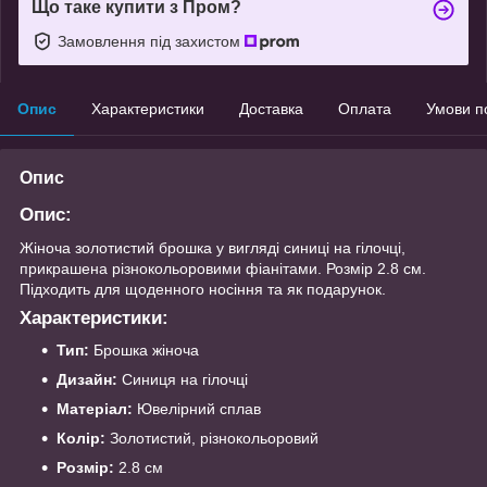
Що таке купити з Пром?
Замовлення під захистом
Опис
Характеристики
Доставка
Оплата
Умови п
Опис
Опис:
Жіноча золотистий брошка у вигляді синиці на гілочці,
прикрашена різнокольоровими фіанітами. Розмір 2.8 см.
Підходить для щоденного носіння та як подарунок.
Характеристики:
Тип:
Брошка жіноча
Дизайн:
Синиця на гілочці
Матеріал:
Ювелірний сплав
Колір:
Золотистий, різнокольоровий
Розмір:
2.8 см