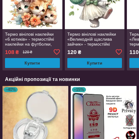
Термо вінілові наклейки
Термо вінілові наклейки
Терм
«6 котиків» - термостійкі
«Великодній щаслива
«Лев
наклейки на футболки,
зайчик» - термостійкі
терм
сумку
наклейки на футболки,
футб
108
120
110
₴
₴
120 ₴
сумку
Купити
Купити
Акційні пропозиції та новинки
–40%
–15%