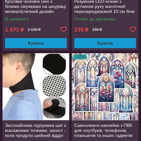
Кросівки чоловічі сині з
Розумний LED-нічник з
білими смужками на шнурівці
датчиком руху магнітний
мінімалістичний дизайн
перезаряджаємий 10 см біле
розмір 44 (EU 43.5, стелька
світло
В наявності
Готово до відправки
27.5 см)
1 071
135
₴
₴
1 190 ₴
150 ₴
Купити
Купити
–10%
Заспокійлива підтримка шиї з
Самоклеючі наклейки з ПВХ
масажними точками, захист -
для ноутбуків, телефонів,
коли продуло шийний відділ
планшетів та інших гаджетів
хребта
50 шт. яскраві дизайни