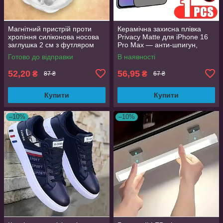
Магнітний пристрій проти
Керамічна захисна плівка
хропіння силіконова носова
Privacy Matte для iPhone 16
заглушка 2 см з футляром
Pro Max — анти-шпигун,
матова, Full Glue
Готово до відправки
В наявності
52,20
56,95
₴
₴
87 ₴
67 ₴
Купити
Купити
–10%
–10%