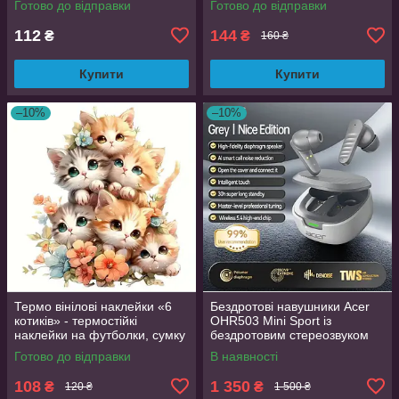
Готово до відправки
Готово до відправки
112
144
₴
₴
160 ₴
Купити
Купити
–10%
–10%
Термо вінілові наклейки «6
Бездротові навушники Acer
котиків» - термостійкі
OHR503 Mini Sport із
наклейки на футболки, сумку
бездротовим стереозвуком
Grey
Готово до відправки
В наявності
108
1 350
₴
₴
120 ₴
1 500 ₴