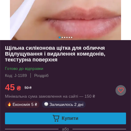
Щільна силіконова щітка для обличчя
Відлущування і видалення комедонів,
текстурна поверхня
Готово до відправки
Код: J-1189
Роздріб
45
₴
50 ₴
Мінімальна сума замовлення на сайті — 150 ₴
Економія
5 ₴
Залишилось
2 дні
Купити
або