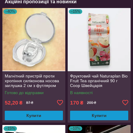
Акційні пропозиції та новинки
–40%
–15%
Магнітний пристрій проти
Фруктовий чай Naturaplan Bio
хропіння силіконова носова
Fruit Tea органічний 90 г
заглушка 2 см з футляром
Coop Швейцарія
Готово до відправки
В наявності
52,20
170
₴
₴
87 ₴
200 ₴
Купити
Купити
–15%
–10%