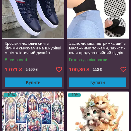
Кросівки чоловічі сині з
Заспокійлива підтримка шиї з
білими смужками на шнурівці
масажними точками, захист -
мінімалістичний дизайн
коли продуло шийний відділ
розмір 44 (EU 43.5, стелька
хребта
В наявності
Готово до відправки
27.5 см)
1 071
100,80
₴
₴
1 190 ₴
112 ₴
Купити
Купити
–10%
–10%