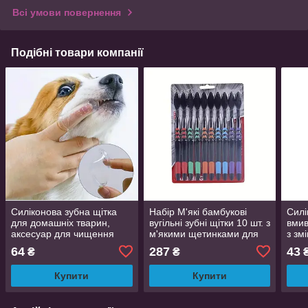
Всі умови повернення
Подібні товари компанії
Силіконова зубна щітка
Набір М'які бамбукові
Силі
для домашніх тварин,
вугільні зубні щітки 10 шт. з
вмив
аксесуар для чищення
м'якими щетинками для
з зм
зубів котів і собак, догляд
глибокого очищення зубів
чищ
64
287
43
₴
₴
за порожниною рота
і ясен
Купити
Купити