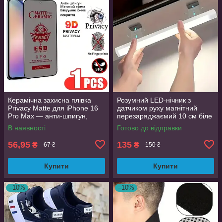
Керамічна захисна плівка
Розумний LED-нічник з
Privacy Matte для iPhone 16
датчиком руху магнітний
Pro Max — анти-шпигун,
перезаряджаємий 10 см біле
матова, Full Glue
світло
В наявності
Готово до відправки
56,95
135
₴
₴
67 ₴
150 ₴
Купити
Купити
–10%
–10%