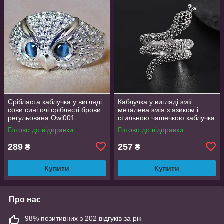
Срібляста каблучка у вигляді
Каблучка у вигляді змії
сови сині очі сріблясті брови
металева змія з язиком і
регульована Owl001
стильною чашечкою каблучка
влада розмір регульований
Готово до відправки
Готово до відправки
289
257
₴
₴
Купити
Купити
Про нас
98% позитивних з 202 відгуків за рік