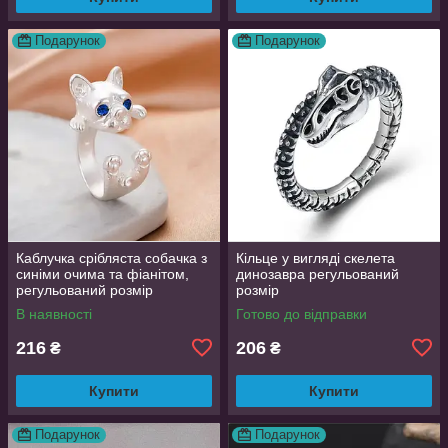
Подарунок
Подарунок
Каблучка срібляста собачка з
Кільце у вигляді скелета
синіми очима та фіанітом,
динозавра регульований
регульований розмір
розмір
AurumLux016
В наявності
Готово до відправки
216
206
₴
₴
Купити
Купити
Подарунок
Подарунок