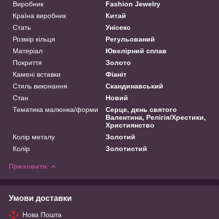
Виробник
Fashion Jewelry
Країна виробник
Китай
Стать
Унісекс
Розмір кільця
Регульований
Матеріал
Ювелірний сплав
Покриття
Золото
Камені вставки
Фіаніт
Стиль виконання
Скандинавський
Стан
Новий
Тематика малюнка/форми
Серце, день святого
Валентина, Релігія/Хрестики,
Християнство
Колір металу
Золотий
Колір
Золотистий
Приховати
Умови доставки
Нова Пошта