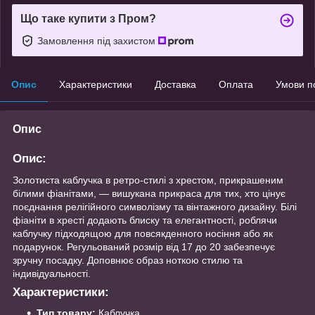
Що таке купити з Пром?
Замовлення під захистом
Опис
Характеристики
Доставка
Оплата
Умови п
Опис
Опис:
Золотиста каблучка в ретро-стилі з хрестом, прикрашеним
білими фіанітами, — вишукана прикраса для тих, хто цінує
поєднання релігійного символізму та вінтажного дизайну. Білі
фіаніти в хресті додають блиску та елегантності, роблячи
каблучку підходящою для повсякденного носіння або як
подарунок. Регульований розмір від 17 до 20 забезпечує
зручну посадку. Доповнює образ ноткою стилю та
індивідуальності.
Характеристики:
Тип товару:
Каблучка