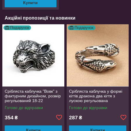
Купити
Акційні пропозиції та новинки
Подарунок
Подарунок
Срібляста каблучка "Вовк" з
Срібляста каблучка у формі
фактурним дизайном, розмір
кігтів дракона два кігтя з
регульований 18-22
лускою регульована
DragonClaw001
Готово до відправки
Готово до відправки
354
287
₴
₴
Купити
Купити