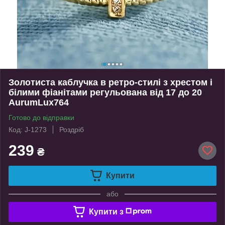
Золотиста каблучка в ретро-стилі з хрестом і
білими фіанітами регульована від 17 до 20
AurumLux764
Готово до відправки
Код: J-1273
Роздріб
239
₴
Купити
або
Купити з