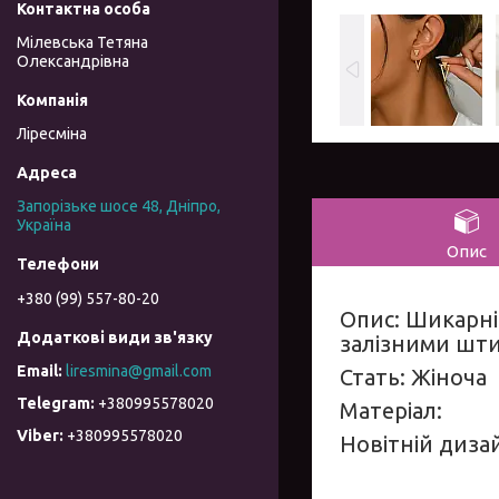
Мілевська Тетяна
Олександрівна
Ліресміна
Запорізьке шосе 48, Дніпро,
Україна
Опис
+380 (99) 557-80-20
Опис: Шикарні
залізними шти
liresmina@gmail.com
Стать: Жіноча
+380995578020
Матеріал:
+380995578020
Новітній дизай