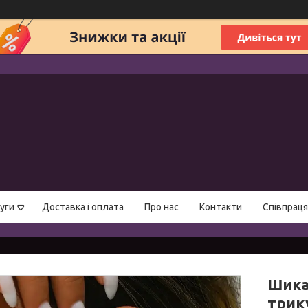
уги
Доставка і оплата
Про нас
Контакти
Співпраця
Шика
трик