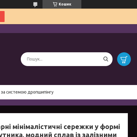
Кошик
 за системою дропшипінгу
рні мінімалістичні сережки у формі
утника, модний сплав із залізними