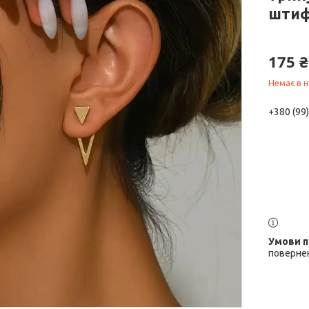
штиф
175 ₴
Немає в н
+380 (99
повернен