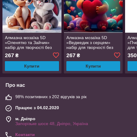
Алмазна мозаїка 5D
Алмазна мозаїка 5D
Алма
«Оленятко та Зайчик»
«Ведмедик з серцем»
«Пче
набір для творчості без
набір для творчості без
для 
підрамника 20×20 см
підрамника 20×20 см
підр
267
267
350
₴
₴
Купити
Купити
Про нас
98% позитивних з 202 відгуків за рік
Працює з 04.02.2020
м. Дніпро
Запорізьке шосе 48, Дніпро, Україна
Контакти