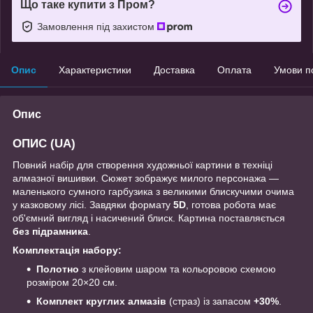
Що таке купити з Пром?
Замовлення під захистом
Опис
Характеристики
Доставка
Оплата
Умови п
Опис
ОПИС (UA)
Повний набір для створення художньої картини в техніці
алмазної вишивки. Сюжет зображує милого персонажа —
маленького сумного гарбузика з великими блискучими очима
у казковому лісі. Завдяки формату
5D
, готова робота має
об'ємний вигляд і насичений блиск. Картина поставляється
без підрамника
.
Комплектація набору:
Полотно
з клейовим шаром та кольоровою схемою
розміром 20×20 см.
Комплект круглих алмазів
(страз) із запасом
+30%
.