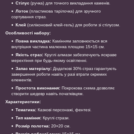
Стілус
(ручка) для точного викладання каменів.
Лоток
(пластикова тарілочка) для зручного
сортування страз.
Клей
(силіконовий клей-гель) для роботи зі стілусом.
Особливості набору:
Повна викладка:
Камінням заповнюється вся
внутрішня частина малюнка площею 15×15 см.
Якість страз:
Круглі алмази забезпечують яскраве
мерехтіння при будь-якому освітленні.
Запас матеріалу:
Додаткові 30% страз гарантують
завершення роботи навіть у разі втрати окремих
елементів.
Простота виконання:
Покрокова схема дозволяє
створити шедевр навіть початківцям.
Характеристики:
Тематика:
Казкові персонажі, фентезі.
Тип каміння:
Круглі стрази.
Розмір полотна:
20×20 см.
Розмір робочої зони:
15×15 см.