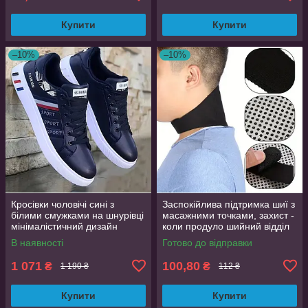
Купити
Купити
–10%
–10%
Кросівки чоловічі сині з
Заспокійлива підтримка шиї з
білими смужками на шнурівці
масажними точками, захист -
мінімалістичний дизайн
коли продуло шийний відділ
розмір 44 (EU 43.5, стелька
хребта
В наявності
Готово до відправки
27.5 см)
1 071
100,80
₴
₴
1 190 ₴
112 ₴
Купити
Купити