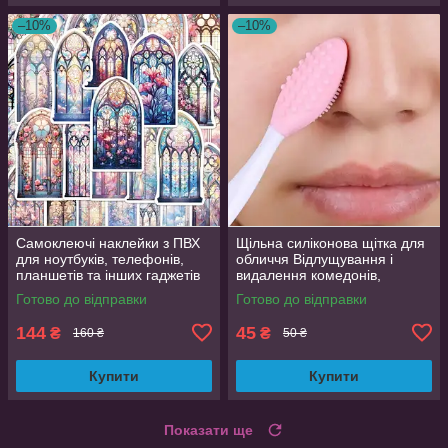
–10%
–10%
Самоклеючі наклейки з ПВХ
Щільна силіконова щітка для
для ноутбуків, телефонів,
обличчя Відлущування і
планшетів та інших гаджетів
видалення комедонів,
50 шт. яскраві дизайни
текстурна поверхня
Готово до відправки
Готово до відправки
144
45
₴
₴
160 ₴
50 ₴
Купити
Купити
Показати ще