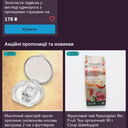
Золотиста підвіска у
вигляді єдинорога з
прозорими стразами на
ланцюжку, кулон 2.5х1.7
178
₴
см
Купити
Акційні пропозиції та новинки
–40%
–15%
Магнітний пристрій проти
Фруктовий чай Naturaplan Bio
хропіння силіконова носова
Fruit Tea органічний 90 г
заглушка 2 см з футляром
Coop Швейцарія