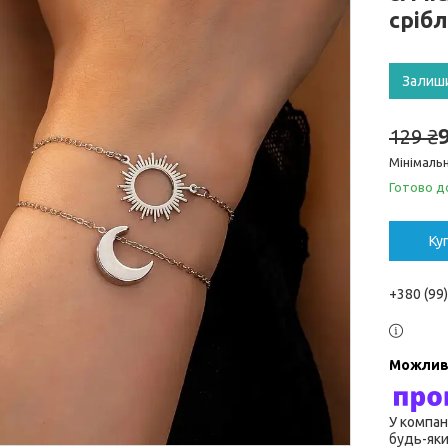
срібл
Залиш
129 ₴
Мінімальн
Готово д
Ку
+380 (99
У компан
будь-яки