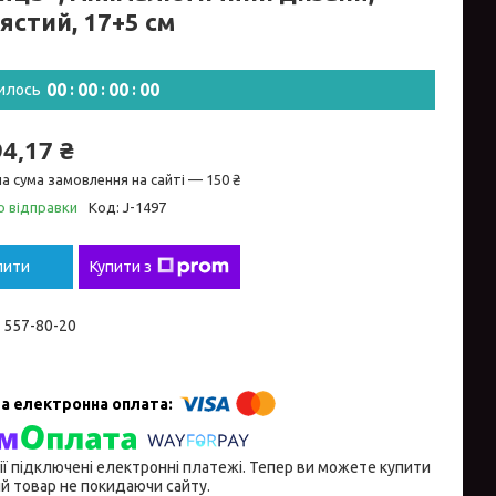
ястий, 17+5 см
0
0
0
0
0
0
0
0
илось
94,17 ₴
а сума замовлення на сайті — 150 ₴
о відправки
Код:
J-1497
пити
Купити з
) 557-80-20
ії підключені електронні платежі. Тепер ви можете купити
й товар не покидаючи сайту.