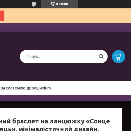
Кошик
 за системою дропшипінгу
чий браслет на ланцюжку «Сонце
яць», мінімалістичний дизайн,