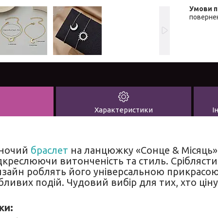
повернен
Характеристики
І
іночий
браслет
на ланцюжку «Сонце & Місяць» 
ідкреслюючи витонченість та стиль. Сріблясти
изайн роблять його універсальною прикрасо
бливих подій. Чудовий вибір для тих, хто цін
ки: