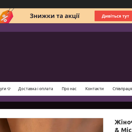
уги
Доставка і оплата
Про нас
Контакти
Співпраця
Жіно
& Міс