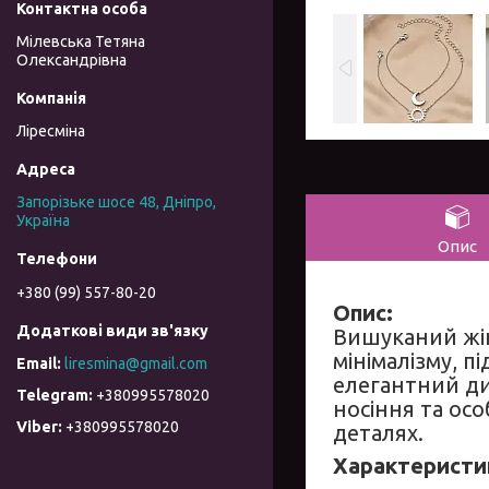
Мілевська Тетяна
Олександрівна
Ліресміна
Запорізьке шосе 48, Дніпро,
Україна
Опис
+380 (99) 557-80-20
Опис:
Вишуканий ж
мінімалізму, п
liresmina@gmail.com
елегантний д
+380995578020
носіння та осо
+380995578020
деталях.
Характеристи