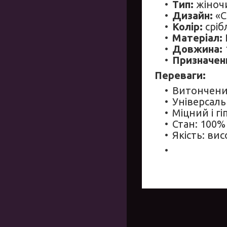
Тип:
жіноч
Дизайн:
«С
Колір:
сріб
Матеріал:
Довжина:
Призначен
Переваги:
Витончени
Універсаль
Міцний і г
Стан: 100%
Якість: вис