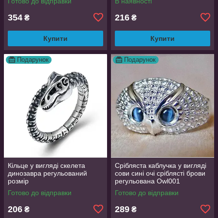
Готово до відправки
В наявності
354
216
₴
₴
Купити
Купити
Подарунок
Подарунок
Кільце у вигляді скелета
Срібляста каблучка у вигляді
динозавра регульований
сови сині очі сріблясті брови
розмір
регульована Owl001
Готово до відправки
Готово до відправки
206
289
₴
₴