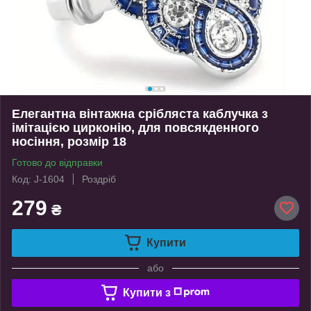
Елегантна вінтажна срібляста каблучка з
імітацією цирконію, для повсякденного
носіння, розмір 18
Готово до відправки
Код: J-1604
Роздріб
279
₴
Купити
або
Купити з