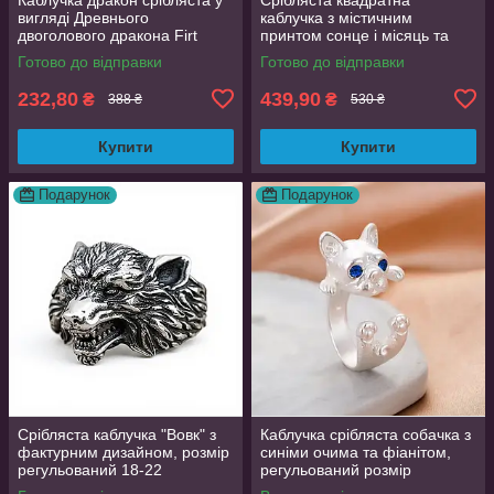
вигляді Древнього
каблучка з містичним
двоголового дракона Firt
принтом сонце і місяць та
регульований розмір
фіанітами 19 розмір
Готово до відправки
Готово до відправки
AurumLux008
232,80
439,90
₴
₴
388 ₴
530 ₴
Купити
Купити
Подарунок
Подарунок
Срібляста каблучка "Вовк" з
Каблучка срібляста собачка з
фактурним дизайном, розмір
синіми очима та фіанітом,
регульований 18-22
регульований розмір
AurumLux016