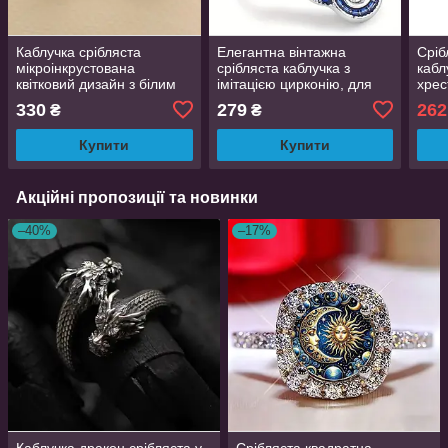
Каблучка срібляста
Елегантна вінтажна
Сріб
мікроінкрустована
срібляста каблучка з
кабл
квітковий дизайн з білим
імітацією цирконію, для
хрес
цирконієм розмір 18
повсякденного носіння,
каме
330
279
262
₴
₴
AurumLux212
розмір 16
розм
Купити
Купити
Акційні пропозиції та новинки
–40%
–17%
Каблучка дракон срібляста у
Срібляста квадратна