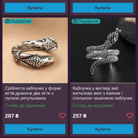
Купити
Купити
Подарунок
Подарунок
Срібляста каблучка у формі
Каблучка у вигляді змії
кігтів дракона два кігтя з
металева змія з язиком і
лускою регульована
стильною чашечкою каблучка
DragonClaw001
влада розмір регульований
Готово до відправки
Готово до відправки
287
257
₴
₴
Купити
Купити