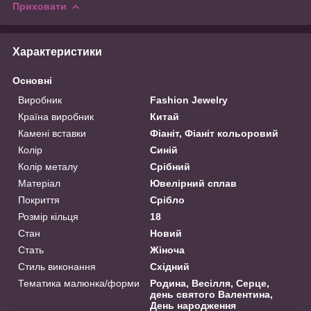
Приховати
Характеристики
Основні
Виробник
Fashion Jewelry
Країна виробник
Китай
Камені вставки
Фіаніт, Фіаніт кольоровий
Колір
Синій
Колір металу
Срібний
Матеріал
Ювелірний сплав
Покриття
Срібло
Розмір кільця
18
Стан
Новий
Стать
Жіноча
Стиль виконання
Східний
Тематика малюнка/форми
Родина, Весілля, Серце,
день святого Валентина,
День народження