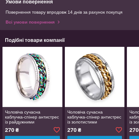
Умови повернення
Повернення товару впродовж 14 днів за рахунок покупця
Всі умови повернення
Подібні товари компанії
Чоловіча сучасна
Чоловіча сучасна
Чоло
каблучка-спінер антистрес
каблучка-спінер антистрес
кабл
із райдужними
із золотистими
із з
обертовими ланцюжками
обертовими ланцюжками
обе
270
270
270
₴
₴
титанова сталь срібляста
титанова сталь срібляста
тита
розмір 20
розмір 20
розм