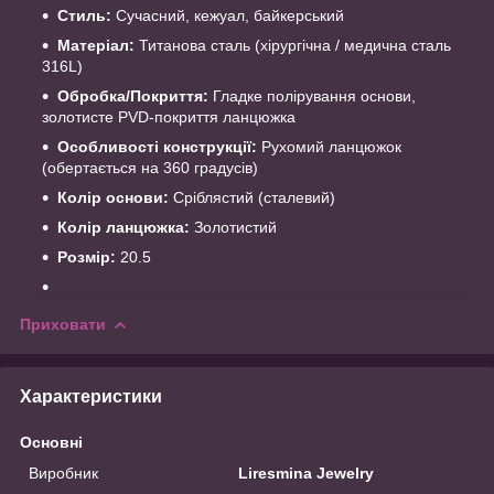
Стиль:
Сучасний, кежуал, байкерський
Матеріал:
Титанова сталь (хірургічна / медична сталь
316L)
Обробка/Покриття:
Гладке полірування основи,
золотисте PVD-покриття ланцюжка
Особливості конструкції:
Рухомий ланцюжок
(обертається на 360 градусів)
Колір основи:
Сріблястий (сталевий)
Колір ланцюжка:
Золотистий
Розмір:
20.5
Приховати
Характеристики
Основні
Виробник
Liresmina Jewelry