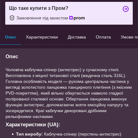
Що таке купити з Пром?
Замовлення під захистом
Опис
Характеристики
Доставка
Оплата
Умови п
Опис
Чоловіча каблучка-спінер (антистрес) у сучасному стилі.
Виготовлена з міцної титанової сталі (медична сталь 316L).
Головна особливість моделі — рухома центральна частина у
вигляді золотистого ланцюжка панцирного плетіння (з якісним
PVD-покриттям), який вільно обертається навколо гладкої
полірованої сталевої основи. Обертання ланцюжка виконує
функцію антистрес, допомагаючи зняти емоційну напругу та
зосередитися. Краї каблучки декоровані дрібними
рельєфними насічками.
Характеристики (UA):
Тип виробу:
Каблучка-спінер (перстень-антистрес)