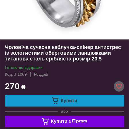
Чоловіча сучасна каблучка-спінер антистрес
із золотистими обертовими ланцюжками
титанова сталь срібляста розмір 20.5
Готово до відправки
Код: J-1009
Роздріб
270
₴
Купити
або
Купити з