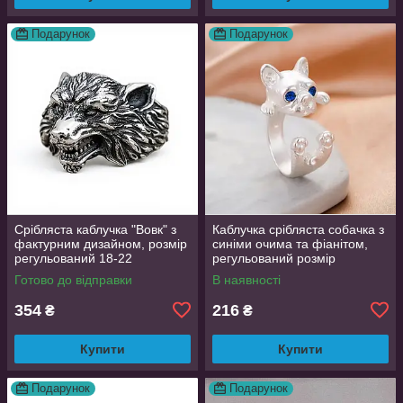
Подарунок
Подарунок
Срібляста каблучка "Вовк" з
Каблучка срібляста собачка з
фактурним дизайном, розмір
синіми очима та фіанітом,
регульований 18-22
регульований розмір
AurumLux016
Готово до відправки
В наявності
354
216
₴
₴
Купити
Купити
Подарунок
Подарунок