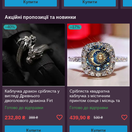
Купити
Купити
Акційні пропозиції та новинки
–40%
–17%
Каблучка дракон срібляста у
Срібляста квадратна
вигляді Древнього
каблучка з містичним
двоголового дракона Firt
принтом сонце і місяць та
регульований розмір
фіанітами 19 розмір
Готово до відправки
Готово до відправки
AurumLux008
232,80
439,90
₴
₴
388 ₴
530 ₴
Купити
Купити