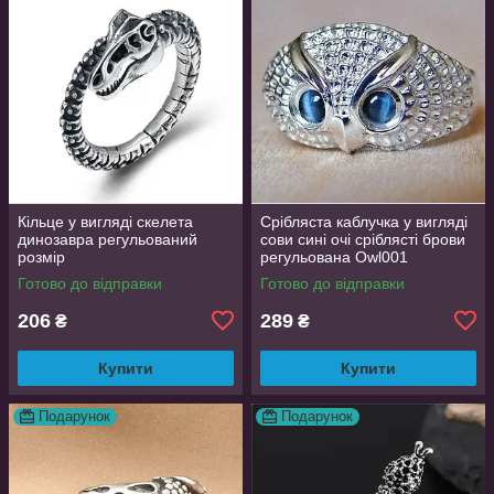
Кільце у вигляді скелета
Срібляста каблучка у вигляді
динозавра регульований
сови сині очі сріблясті брови
розмір
регульована Owl001
Готово до відправки
Готово до відправки
206
289
₴
₴
Купити
Купити
Подарунок
Подарунок