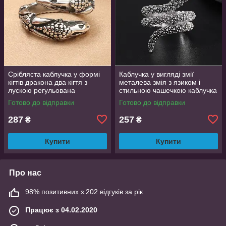
Срібляста каблучка у формі
Каблучка у вигляді змії
кігтів дракона два кігтя з
металева змія з язиком і
лускою регульована
стильною чашечкою каблучка
DragonClaw001
влада розмір регульований
Готово до відправки
Готово до відправки
287
257
₴
₴
Купити
Купити
Про нас
98% позитивних з 202 відгуків за рік
Працює з 04.02.2020