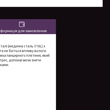
нформація для замовлення
сталі (медична сталь 316L) з
та не боїться впливу вологи.
жка панцирного плетіння, який
стрес, допомагаючи зняти
чками.