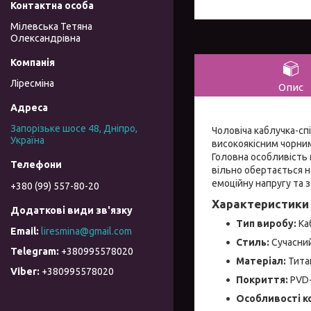
Мілевська Тетяна
Олександрівна
Ліресміна
Опис
Запорізьке шосе 48, Дніпро,
Чоловіча каблучка-спі
Україна
високоякісним чорним
Головна особливість 
вільно обертається 
емоційну напругу та 
+380 (99) 557-80-20
Характеристики 
Тип виробу:
Ка
liresmina@gmail.com
Стиль:
Сучасний
+380995578020
Матеріал:
Титан
+380995578020
Покриття:
PVD-
Особливості ко