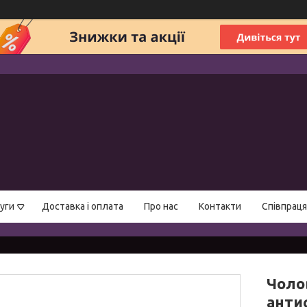
уги
Доставка і оплата
Про нас
Контакти
Співпраця
Чоло
анти