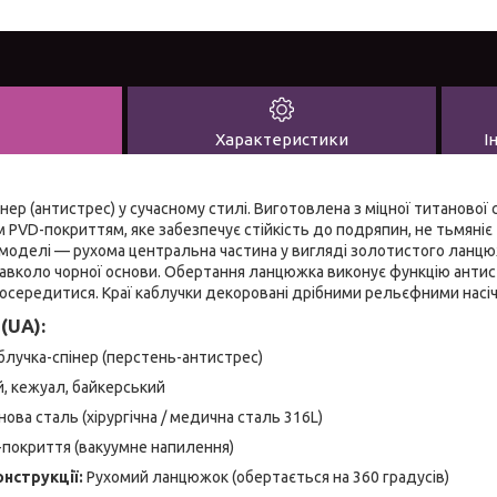
Характеристики
І
нер (антистрес) у сучасному стилі. Виготовлена з міцної титанової 
 PVD-покриттям, яке забезпечує стійкість до подряпин, не тьмяніє 
моделі — рухома центральна частина у вигляді золотистого ланцю
навколо чорної основи. Обертання ланцюжка виконує функцію анти
зосередитися. Краї каблучки декоровані дрібними рельєфними насі
(UA):
блучка-спінер (перстень-антистрес)
, кежуал, байкерський
ова сталь (хірургічна / медична сталь 316L)
покриття (вакуумне напилення)
нструкції:
Рухомий ланцюжок (обертається на 360 градусів)