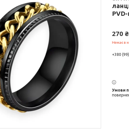
ланц
PVD-
270 ₴
Немає в н
+380 (99
повернен