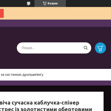
Кошик
 за системою дропшипінгу
віча сучасна каблучка-спінер
стрес із золотистими обертовими