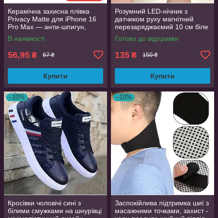
Керамічна захисна плівка
Розумний LED-нічник з
Privacy Matte для iPhone 16
датчиком руху магнітний
Pro Max — анти-шпигун,
перезаряджаємий 10 см біле
матова, Full Glue
світло
В наявності
Готово до відправки
56,95
135
₴
₴
67 ₴
150 ₴
Купити
Купити
–10%
–10%
Кросівки чоловічі сині з
Заспокійлива підтримка шиї з
білими смужками на шнурівці
масажними точками, захист -