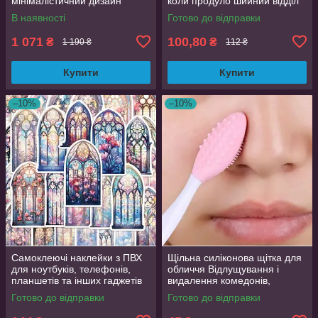
мінімалістичний дизайн
коли продуло шийний відділ
розмір 44 (EU 43.5, стелька
хребта
В наявності
Готово до відправки
27.5 см)
1 071
100,80
₴
₴
1 190 ₴
112 ₴
Купити
Купити
–10%
–10%
Самоклеючі наклейки з ПВХ
Щільна силіконова щітка для
для ноутбуків, телефонів,
обличчя Відлущування і
планшетів та інших гаджетів
видалення комедонів,
50 шт. яскраві дизайни
текстурна поверхня
Готово до відправки
Готово до відправки