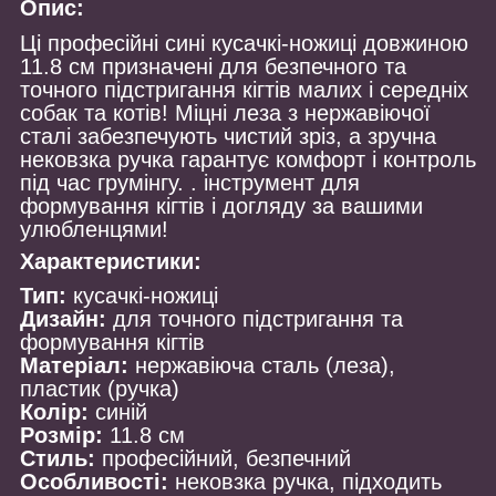
Опис:
Ці професійні сині кусачкі-ножиці довжиною
11.8 см призначені для безпечного та
точного підстригання кігтів малих і середніх
собак та котів! Міцні леза з нержавіючої
сталі забезпечують чистий зріз, а зручна
нековзка ручка гарантує комфорт і контроль
під час грумінгу. . інструмент для
формування кігтів і догляду за вашими
улюбленцями!
Характеристики:
Тип:
кусачкі-ножиці
Дизайн:
для точного підстригання та
формування кігтів
Матеріал:
нержавіюча сталь (леза),
пластик (ручка)
Колір:
синій
Розмір:
11.8 см
Стиль:
професійний, безпечний
Особливості:
нековзка ручка, підходить