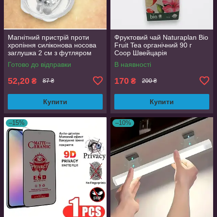
Магнітний пристрій проти
Фруктовий чай Naturaplan Bio
хропіння силіконова носова
Fruit Tea органічний 90 г
заглушка 2 см з футляром
Coop Швейцарія
Готово до відправки
В наявності
52,20
170
₴
₴
87 ₴
200 ₴
Купити
Купити
–15%
–10%