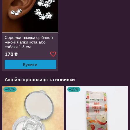
Сережки-гвіздки сріблясті
жіночі Лапки кота або
собаки 1.3 см
LuxAurum335
170
₴
Купити
Акційні пропозиції та новинки
–40%
–15%