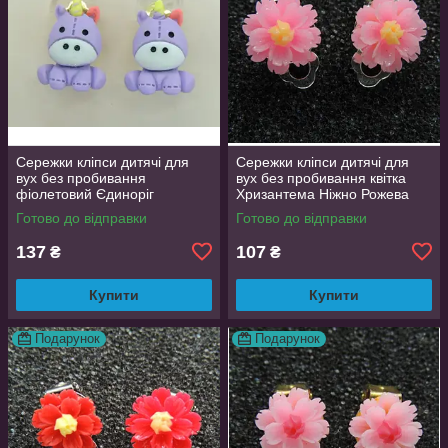
Сережки кліпси дитячі для
Сережки кліпси дитячі для
вух без пробивання
вух без пробивання квітка
фіолетовий Єдиноріг
Хризантема Ніжно Рожева
Готово до відправки
Готово до відправки
137
107
₴
₴
Купити
Купити
Подарунок
Подарунок