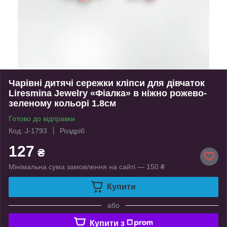
Чарівні дитячі сережки кліпси для дівчаток
Liresmina Jewelry «Фіалка» в ніжно рожево-
зеленому кольорі 1.8см
Готово до відправки
Код: J-1793
Роздріб
127
₴
Мінімальна сума замовлення на сайті — 150 ₴
Купити
або
Купити з