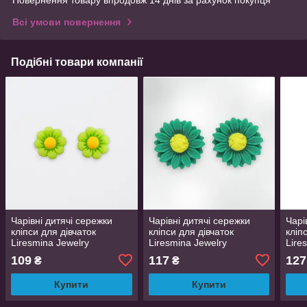
Повернення товару впродовж 14 днів за рахунок покупця
Всі умови повернення
Подібні товари компанії
Чарівні дитячі сережки
Чарівні дитячі сережки
Чарі
кліпси для дівчаток
кліпси для дівчаток
кліп
Liresmina Jewelry
Liresmina Jewelry
Lire
"Ромашка" у зелено-
«Соняшник» у зелено-
«Фіа
109
117
127
₴
₴
жовтому кольорі 1.3 см
жовтому кольорі 1.5 см
роже
Купити
Купити