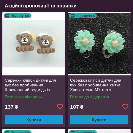
Акційні пропозиції та новинки
Подарунок
Подарунок
Сережки кліпси дитячі для
Сережки кліпси дитячі для
вух без пробивання
вух без пробивання квітка
Шоколодний ведмідь із
Хризантема М'ятна з
жовтим вушком
рожевою
Готово до відправки
Готово до відправки
137
107
₴
₴
Купити
Купити
Подарунок
Подарунок