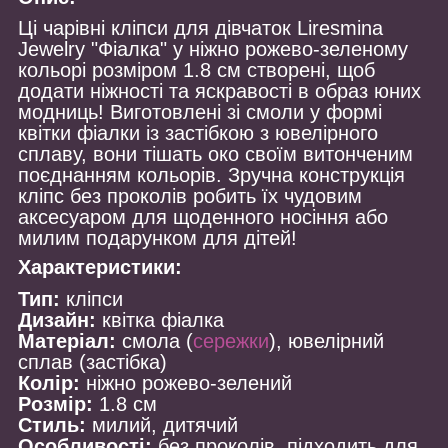
Ці чарівні кліпси для дівчаток Liresmina
Jewelry "Фіалка" у ніжно рожево-зеленому
кольорі розміром 1.8 см створені, щоб
додати ніжності та яскравості в образ юних
модниць! Виготовлені зі смоли у формі
квітки фіалки із застібкою з ювелірного
сплаву, вони тішать око своїм витонченим
поєднанням кольорів. Зручна конструкція
кліпс без проколів робить їх чудовим
аксесуаром для щоденного носіння або
милим подарунком для дітей!
Характеристики:
Тип:
кліпси
Дизайн:
квітка фіалка
Матеріал:
смола (
сережки
), ювелірний
сплав (застібка)
Колір:
ніжно рожево-зелений
Розмір:
1.8 см
Стиль:
милий, дитячий
Особливості:
без проколів, підходить для