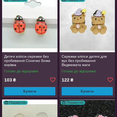
Дитячі кліпси-сережки без
Сережки кліпси дитячі для
пробивання:Сонечко Божа
вух без пробивання
корівка
Ведмежата маги
Готово до відправки
Готово до відправки
103
122
₴
₴
Купити
Купити
Подарунок
Подарунок