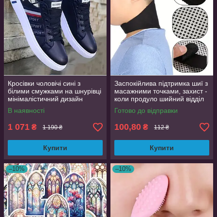
Кросівки чоловічі сині з
Заспокійлива підтримка шиї з
білими смужками на шнурівці
масажними точками, захист -
мінімалістичний дизайн
коли продуло шийний відділ
розмір 44 (EU 43.5, стелька
хребта
В наявності
Готово до відправки
27.5 см)
1 071
100,80
₴
₴
1 190 ₴
112 ₴
Купити
Купити
–10%
–10%