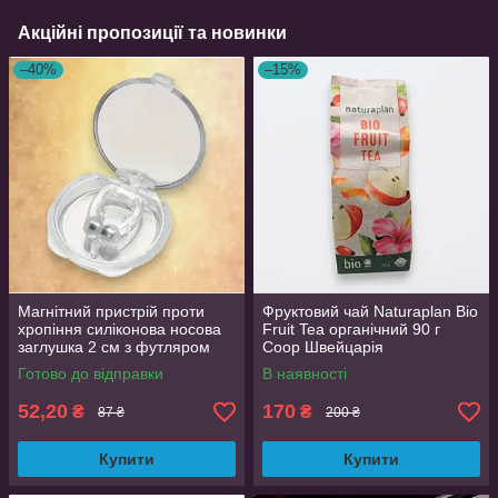
Акційні пропозиції та новинки
–40%
–15%
Магнітний пристрій проти
Фруктовий чай Naturaplan Bio
хропіння силіконова носова
Fruit Tea органічний 90 г
заглушка 2 см з футляром
Coop Швейцарія
Готово до відправки
В наявності
52,20
170
₴
₴
87 ₴
200 ₴
Купити
Купити