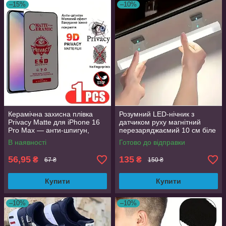
–15%
–10%
Керамічна захисна плівка
Розумний LED-нічник з
Privacy Matte для iPhone 16
датчиком руху магнітний
Pro Max — анти-шпигун,
перезаряджаємий 10 см біле
матова, Full Glue
світло
В наявності
Готово до відправки
56,95
135
₴
₴
67 ₴
150 ₴
Купити
Купити
–10%
–10%