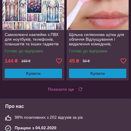
Самоклеючі наклейки з ПВХ
Щільна силіконова щітка для
для ноутбуків, телефонів,
обличчя Відлущування і
планшетів та інших гаджетів
видалення комедонів,
50 шт. яскраві дизайни
текстурна поверхня
Готово до відправки
Готово до відправки
144
45
₴
₴
160 ₴
50 ₴
Купити
Купити
Показати ще
Про нас
98% позитивних з 202 відгуків за рік
Працює з 04.02.2020