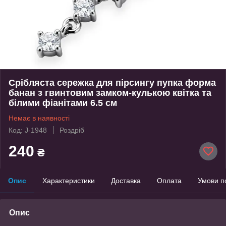
Срібляста сережка для пірсингу пупка форма
банан з гвинтовим замком-кулькою квітка та
білими фіанітами 6.5 см
Немає в наявності
Код: J-1948
Роздріб
240
₴
Опис
Характеристики
Доставка
Оплата
Умови п
Опис