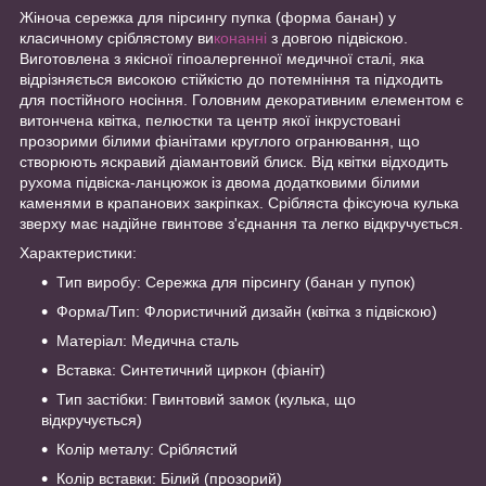
Жіноча сережка для пірсингу пупка (форма банан) у
класичному сріблястому ви
конанні
з довгою підвіскою.
Виготовлена з якісної гіпоалергенної медичної сталі, яка
відрізняється високою стійкістю до потемніння та підходить
для постійного носіння. Головним декоративним елементом є
витончена квітка, пелюстки та центр якої інкрустовані
прозорими білими фіанітами круглого огранювання, що
створюють яскравий діамантовий блиск. Від квітки відходить
рухома підвіска-ланцюжок із двома додатковими білими
каменями в крапанових закріпках. Срібляста фіксуюча кулька
зверху має надійне гвинтове з'єднання та легко відкручується.
Характеристики:
Тип виробу: Сережка для пірсингу (банан у пупок)
Форма/Тип: Флористичний дизайн (квітка з підвіскою)
Матеріал: Медична сталь
Вставка: Синтетичний циркон (фіаніт)
Тип застібки: Гвинтовий замок (кулька, що
відкручується)
Колір металу: Сріблястий
Колір вставки: Білий (прозорий)