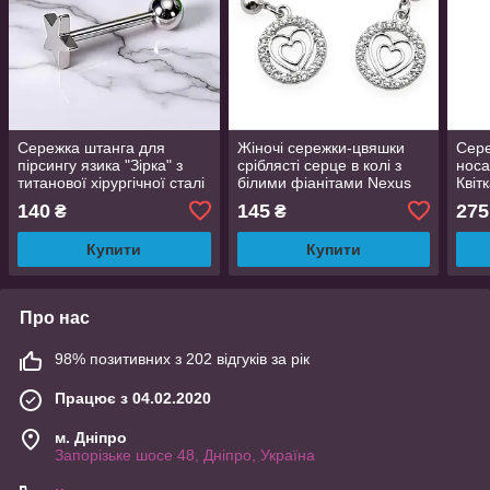
Сережка штанга для
Жіночі сережки-цвяшки
Сере
пірсингу язика "Зірка" з
сріблясті серце в колі з
носа
титанової хірургічної сталі
білими фіанітами Nexus
Квіт
срібляста 2,3 см
Aeternus 2.5 см
проз
140
145
275
₴
₴
сріб
Купити
Купити
Про нас
98% позитивних з 202 відгуків за рік
Працює з 04.02.2020
м. Дніпро
Запорізьке шосе 48, Дніпро, Україна