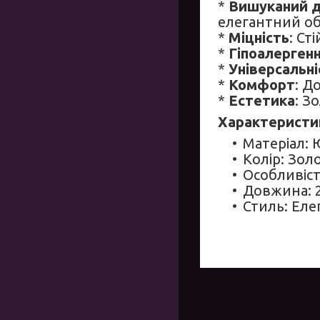
*
Вишуканий 
елегантний об
*
Міцність
: Ст
*
Гіпоалергенн
*
Універсальні
*
Комфорт
: Д
*
Естетика
: З
Характеристи
Матеріал: 
Колір: Зол
Особливіст
Довжина: 2
Стиль: Еле