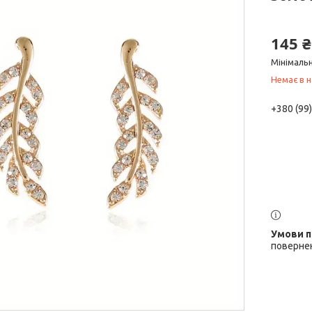
145 ₴
Мінімальн
Немає в н
+380 (99
повернен