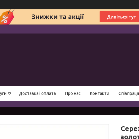
уги
Доставка і оплата
Про нас
Контакти
Співпраця
Сере
золот