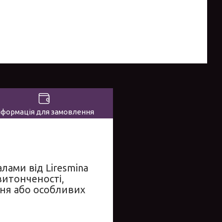
нформація для замовлення
лами від Liresmina
витонченості,
ння або особливих