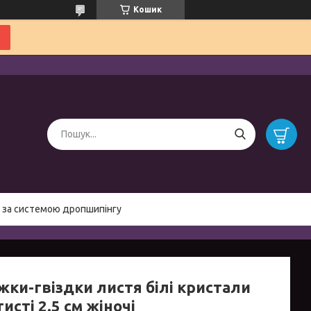
Кошик
 за системою дропшипінгу
жки-гвіздки листя білі кристали
исті 2.5 см жіночі