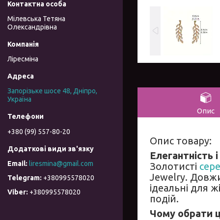
Мілевська Тетяна
Олександрівна
Ліресміна
Запорізьке шосе 48, Дніпро,
Україна
Опис
+380 (99) 557-80-20
Опис товару:
Елегантність і
liresmina@gmail.com
Золотисті
сер
Jewelry. Довжи
+380995578020
ідеальні для 
+380995578020
подій.
Чому обрати ц