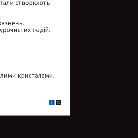
истали створюють
разнень.
урочистих подій.
білими кристалами.