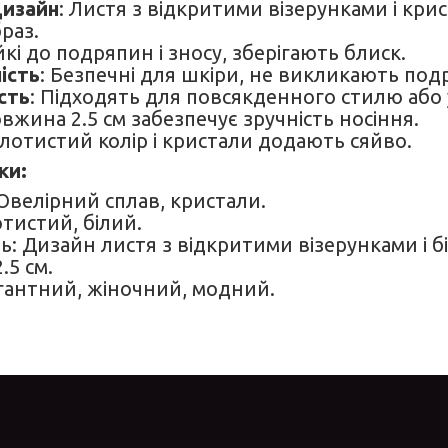
дизайн
: Листя з відкритими візерунками і кр
раз.
ійкі до подряпин і зносу, зберігають блиск.
ість
: Безпечні для шкіри, не викликають под
сть
: Підходять для повсякденного стилю або 
овжина 2.5 см забезпечує зручність носіння.
олотистий колір і кристали додають сяйво.
ки:
Ювелірний сплав, кристали.
отистий, білий.
ь: Дизайн листя з відкритими візерунками і 
.5 см.
гантний, жіночний, модний.