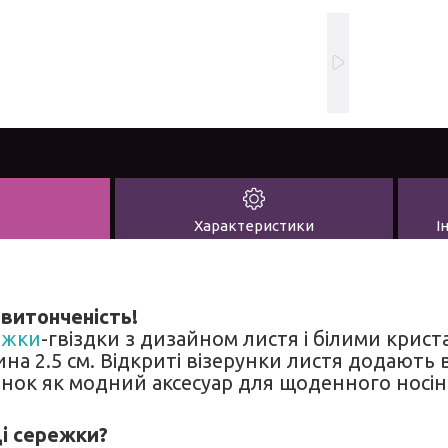
Характеристики
І
 витонченість!
ежки
-гвіздки з дизайном листя і білими криста
на 2.5 см. Відкриті візерунки листя додають 
жінок як модний аксесуар для щоденного носі
і сережки?