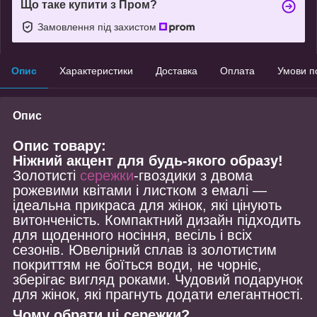
Що таке купити з Пром?
Замовлення під захистом
Опис
Характеристики
Доставка
Оплата
Умови п
Опис
Опис товару:
Ніжний акцент для будь-якого образу!
Золотисті
сережки
-гвоздики з двома
рожевими квітами і листком з емалі —
ідеальна прикраса для жінок, які цінують
витонченість. Компактний дизайн підходить
для щоденного носіння, весіль і всіх
сезонів. Ювелірний сплав із золотистим
покриттям не боїться води, не чорніє,
зберігає вигляд роками. Чудовий подарунок
для жінок, які прагнуть додати елегантності.
Чому обрати ці сережки?