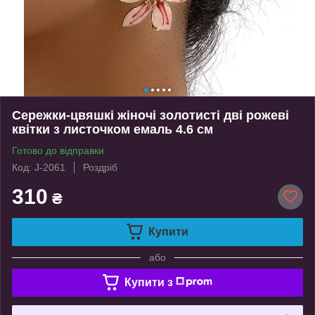
Сережки-цвяшкі жіночі золотисті дві рожеві
квітки з листочком емаль 4.6 см
Готово до відправки
Код: J-2061
Роздріб
310
₴
Купити
або
Купити з