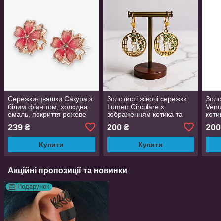
Сережки-цвяшки Сакура з
Золотисті жіночі сережки
Золо
білим фіанітом, холодна
Lumen Circulare з
Venu
емаль, покриття рожеве
зображенням котика та
коти
золото, 1 см
рослини 4.7 см
239
200
200
₴
₴
Купити
Купити
Акційні пропозиції та новинки
Подарунок