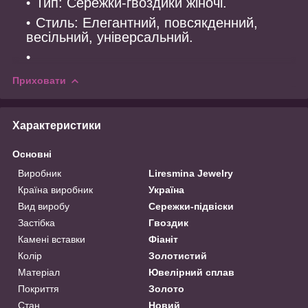
Тип: Сережки-гвоздики жіночі.
Стиль: Елегантний, повсякденний,
весільний, універсальний.
Приховати
Характеристики
Основні
Виробник
Liresmina Jewelry
Країна виробник
Україна
Вид виробу
Сережки-підвіски
Застібка
Гвоздик
Камені вставки
Фіаніт
Колір
Золотистий
Матеріал
Ювелірний сплав
Покриття
Золото
Стан
Новий