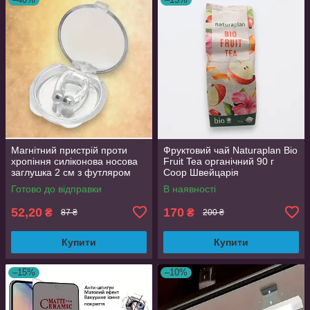
Магнітний пристрій проти
Фруктовий чай Naturaplan Bio
хропіння силіконова носова
Fruit Tea органічний 90 г
заглушка 2 см з футляром
Coop Швейцарія
Готово до відправки
В наявності
52,20
170
₴
₴
87 ₴
200 ₴
Купити
Купити
–15%
–10%