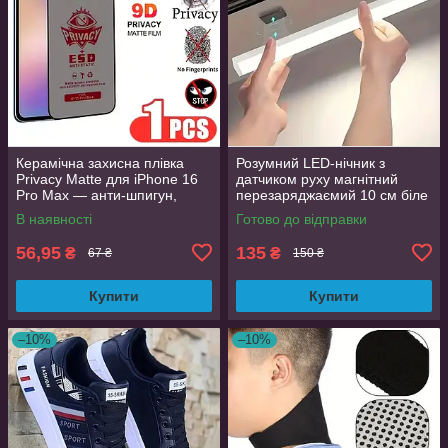
Керамічна захисна плівка
Розумний LED-нічник з
Privacy Matte для iPhone 16
датчиком руху магнітний
Pro Max — анти-шпигун,
перезаряджаємий 10 см біле
матова, Full Glue
світло
В наявності
Готово до відправки
56,95
135
₴
₴
67 ₴
150 ₴
Купити
Купити
–10%
–10%