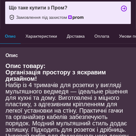
Що таке купити з Пром?
Замовлення під захистом
Опис
Характеристики
Доставка
Оплата
Умови п
Опис
Опис товару:
Організація простору з яскравим
дизайном!
Набір із 4 тримачів для розетки у вигляді
мультяшного ведмедя — ідеальне рішення
для кухні та дому. Виготовлені з міцного
пластику, з адгезивним кріпленням для
легкої установки на стіну. Практичні гачки
та органайзер кабелів забезпечують
порядок. Модний мультяшний стиль додає
затишку. Підходить для розеток і дрібниць.
Чудовий вибір для функціонального декору.