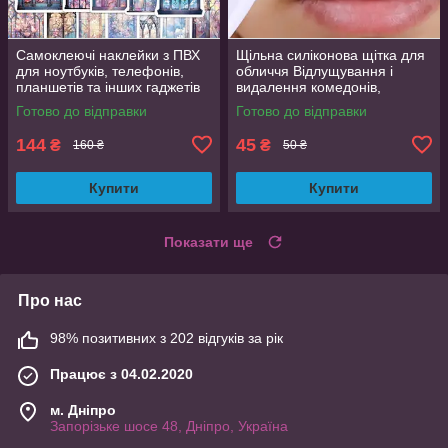
Самоклеючі наклейки з ПВХ
Щільна силіконова щітка для
для ноутбуків, телефонів,
обличчя Відлущування і
планшетів та інших гаджетів
видалення комедонів,
50 шт. яскраві дизайни
текстурна поверхня
Готово до відправки
Готово до відправки
144
45
₴
₴
160 ₴
50 ₴
Купити
Купити
Показати ще
Про нас
98% позитивних з 202 відгуків за рік
Працює з 04.02.2020
м. Дніпро
Запорізьке шосе 48, Дніпро, Україна