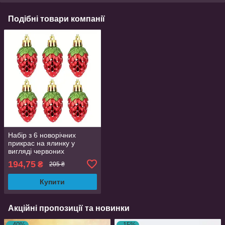
Подібні товари компанії
Набір з 6 новорічних
прикрас на ялинку у
вигляді червоних
полуничок глянцеві
194,75
₴
205 ₴
підвіски AurumLux032
Купити
Акційні пропозиції та новинки
–40%
–15%