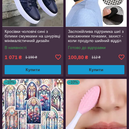
Кросівки чоловічі сині з
Заспокійлива підтримка шиї з
білими смужками на шнурівці
масажними точками, захист -
мінімалістичний дизайн
коли продуло шийний відділ
розмір 44 (EU 43.5, стелька
хребта
В наявності
Готово до відправки
27.5 см)
1 071
100,80
₴
₴
1 190 ₴
112 ₴
Купити
Купити
–10%
–10%