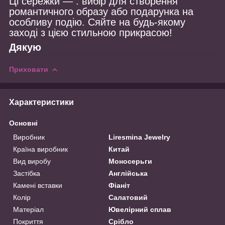
Ці сережки — . вибір для створення
романтичного образу або подарунка на
особливу подію. Сяйте на будь-якому
заході з цією стильною прикрасою!
Дякую
Приховати
Характеристики
Основні
Виробник
Liresmina Jewelry
Країна виробник
Китай
Вид виробу
Моносерьги
Застібка
Англійська
Камені вставки
Фіаніт
Колір
Салатовий
Матеріал
Ювелірний сплав
Покриття
Срібло