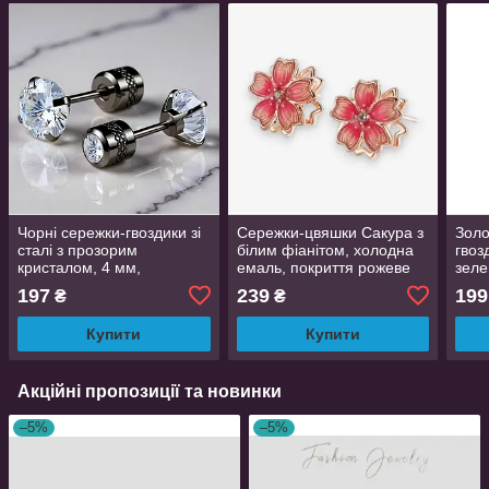
Чорні сережки-гвоздики зі
Сережки-цвяшки Сакура з
Золо
сталі з прозорим
білим фіанітом, холодна
гвоз
кристалом, 4 мм,
емаль, покриття рожеве
зеле
універсальний аксесуар
золото, 1 см
черв
197
239
199
₴
₴
см 
Купити
Купити
Акційні пропозиції та новинки
–5%
–5%