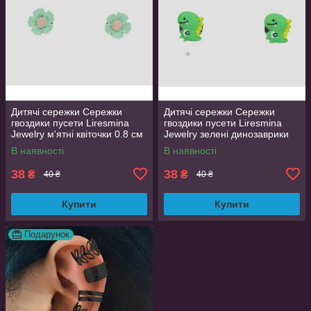
Дитячі сережки Сережки
Дитячі сережки Сережки
гвоздики пусети Liresmina
гвоздики пусети Liresmina
Jewelry м'ятні квіточки 0.8 см
Jewelry зелені динозаврики
0.8 см
В наявності
В наявності
38
38
₴
₴
40 ₴
40 ₴
Купити
Купити
Подарунок